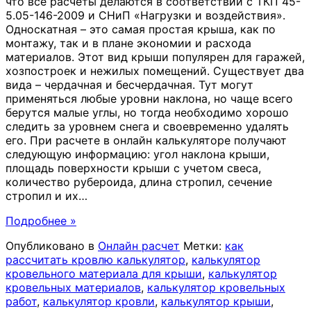
что все расчеты делаются в соответствии с ТКП 45-
5.05-146-2009 и СНиП «Нагрузки и воздействия».
Односкатная – это самая простая крыша, как по
монтажу, так и в плане экономии и расхода
материалов. Этот вид крыши популярен для гаражей,
хозпостроек и нежилых помещений. Существует два
вида – чердачная и бесчердачная. Тут могут
применяться любые уровни наклона, но чаще всего
берутся малые углы, но тогда необходимо хорошо
следить за уровнем снега и своевременно удалять
его. При расчете в онлайн калькуляторе получают
следующую информацию: угол наклона крыши,
площадь поверхности крыши с учетом свеса,
количество рубероида, длина стропил, сечение
стропил и их
…
Подробнее »
Опубликовано в
Онлайн расчет
Метки:
как
рассчитать кровлю калькулятор
,
калькулятор
кровельного материала для крыши
,
калькулятор
кровельных материалов
,
калькулятор кровельных
работ
,
калькулятор кровли
,
калькулятор крыши
,