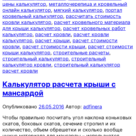
цены калькулятор
,
металлочерепица и кровельный
онлайн калькулятор
,
мягкий калькулятор
,
портал
кровельный калькулятор
,
рассчитать стоимость
кровли калькулятор
,
расчет кровельного материала
для крыши калькулятор
,
расчет кровельных работ
калькулятор
,
расчет кровли
,
расчет кровли
калькулятор
,
расчет крыши
,
расчет стоимости
кровли
,
расчет стоимости крыши
,
расчет стоимости
крыши калькулятор
,
строительные расчеты
,
строительный калькулятор
,
строительный
калькулятор кровли
,
строительный калькулятор
расчет кровли
Калькулятор расчета крыши с
мансардой
Опубликовано
26.05.2016
Автор:
adfinera
Чтобы правильно посчитать угол наклона коньковых
скатов, боковых скатов, сечение стропил и их
количество, объем обрешетки и сколько вообще
нужно материала для мансарды – используется