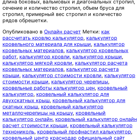
длина боковых, вальмовых и диагональных стропил,
сечение и количество стропил, объем бруса для
стропил, примерный вес стропил и количество
рядов обрешетки.
Опубликовано в
Онлайн расчет
Метки:
как
рассчитать кровлю калькулятор
,
калькулятор
кровельного материала для крыши
,
калькулятор
кровельных материалов
,
калькулятор кровельных
работ
,
калькулятор кровли
,
калькулятор крыши
,
калькулятор мягкой кровли
,
калькулятор расчета
кровельных материалов
,
калькулятор расчета
крыши
,
калькулятор стоимости кровли
,
калькулятор
стоимости крыши
,
калькулятор черепицы
,
кровельные работы калькулятор цен
,
кровельный
калькулятор
,
кровельный калькулятор для
двухскатных крыш
,
кровельный калькулятор для
скатных крыш
,
кровельный калькулятор
металлочерепицы на крышу
,
кровельный
калькулятор онлайн
,
кровельный калькулятор онлайн
расчет стоимости крыши
,
кровельный калькулятор
технониколь
,
кровельный профнастил калькулятор
,
кровельный центр краснодар официальный сайт