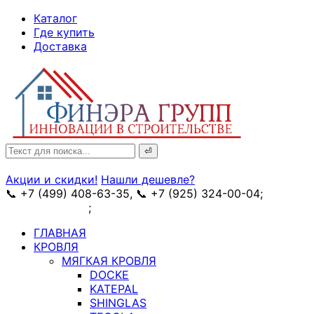
↓
Каталог
Skip
Где купить
to
Доставка
Main
Content
Search
for:
Акции и скидки!
Нашли дешевле?
📞 +7 (499) 408-63-35, 📞 +7 (925) 324-00-04;
➥
схема проезда
;
✉ e-mail: info@fin-era.ru
ГЛАВНАЯ
КРОВЛЯ
МЯГКАЯ КРОВЛЯ
DOCKE
KATEPAL
SHINGLAS