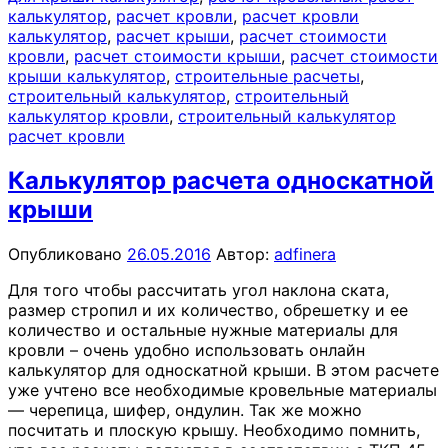
калькулятор
,
расчет кровли
,
расчет кровли
калькулятор
,
расчет крыши
,
расчет стоимости
кровли
,
расчет стоимости крыши
,
расчет стоимости
крыши калькулятор
,
строительные расчеты
,
строительный калькулятор
,
строительный
калькулятор кровли
,
строительный калькулятор
расчет кровли
Калькулятор расчета односкатной
крыши
Опубликовано
26.05.2016
Автор:
adfinera
Для того чтобы рассчитать угол наклона ската,
размер стропил и их количество, обрешетку и ее
количество и остальные нужные материалы для
кровли – очень удобно использовать онлайн
калькулятор для односкатной крыши. В этом расчете
уже учтено все необходимые кровельные материалы
— черепица, шифер, ондулин. Так же можно
посчитать и плоскую крышу. Необходимо помнить,