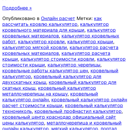
Подробнее »
Опубликовано в
Онлайн расчет
Метки:
как
рассчитать кровлю калькулятор
,
калькулятор
кровельного материала для крыши
,
калькулятор
кровельных материалов
,
калькулятор кровельных
работ
,
калькулятор кровли
,
калькулятор крыши
,
калькулятор мягкой кровли
,
калькулятор расчета
кровельных материалов
,
калькулятор расчета
крыши
,
калькулятор стоимости кровли
,
калькулятор
стоимости крыши
,
калькулятор черепицы
,
кровельные работы калькулятор цен
,
кровельный
калькулятор
,
кровельный калькулятор для
двухскатных крыш
,
кровельный калькулятор для
скатных крыш
,
кровельный калькулятор
металлочерепицы на крышу
,
кровельный
калькулятор онлайн
,
кровельный калькулятор онлайн
расчет стоимости крыши
,
кровельный калькулятор
технониколь
,
кровельный профнастил калькулятор
,
кровельный центр краснодар официальный сайт
цены калькулятор
,
металлочерепица и кровельный
онлайн калькулятор
,
мягкий калькулятор
,
портал