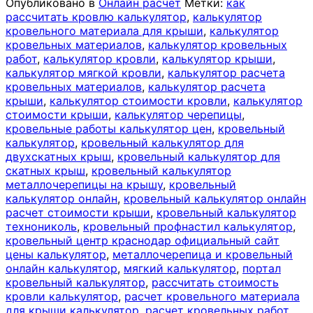
Опубликовано в
Онлайн расчет
Метки:
как
рассчитать кровлю калькулятор
,
калькулятор
кровельного материала для крыши
,
калькулятор
кровельных материалов
,
калькулятор кровельных
работ
,
калькулятор кровли
,
калькулятор крыши
,
калькулятор мягкой кровли
,
калькулятор расчета
кровельных материалов
,
калькулятор расчета
крыши
,
калькулятор стоимости кровли
,
калькулятор
стоимости крыши
,
калькулятор черепицы
,
кровельные работы калькулятор цен
,
кровельный
калькулятор
,
кровельный калькулятор для
двухскатных крыш
,
кровельный калькулятор для
скатных крыш
,
кровельный калькулятор
металлочерепицы на крышу
,
кровельный
калькулятор онлайн
,
кровельный калькулятор онлайн
расчет стоимости крыши
,
кровельный калькулятор
технониколь
,
кровельный профнастил калькулятор
,
кровельный центр краснодар официальный сайт
цены калькулятор
,
металлочерепица и кровельный
онлайн калькулятор
,
мягкий калькулятор
,
портал
кровельный калькулятор
,
рассчитать стоимость
кровли калькулятор
,
расчет кровельного материала
для крыши калькулятор
,
расчет кровельных работ