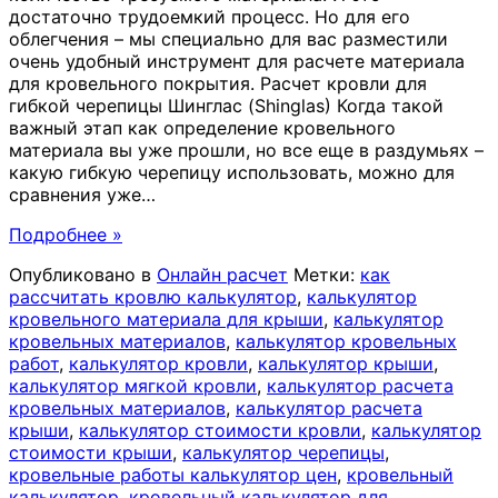
достаточно трудоемкий процесс. Но для его
облегчения – мы специально для вас разместили
очень удобный инструмент для расчете материала
для кровельного покрытия. Расчет кровли для
гибкой черепицы Шинглас (Shinglas) Когда такой
важный этап как определение кровельного
материала вы уже прошли, но все еще в раздумьях –
какую гибкую черепицу использовать, можно для
сравнения уже
…
Подробнее »
Опубликовано в
Онлайн расчет
Метки:
как
рассчитать кровлю калькулятор
,
калькулятор
кровельного материала для крыши
,
калькулятор
кровельных материалов
,
калькулятор кровельных
работ
,
калькулятор кровли
,
калькулятор крыши
,
калькулятор мягкой кровли
,
калькулятор расчета
кровельных материалов
,
калькулятор расчета
крыши
,
калькулятор стоимости кровли
,
калькулятор
стоимости крыши
,
калькулятор черепицы
,
кровельные работы калькулятор цен
,
кровельный
калькулятор
,
кровельный калькулятор для