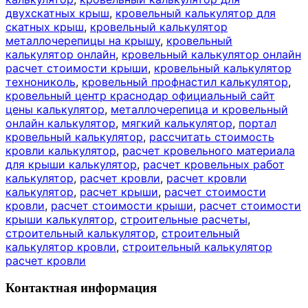
двухскатных крыш
,
кровельный калькулятор для
скатных крыш
,
кровельный калькулятор
металлочерепицы на крышу
,
кровельный
калькулятор онлайн
,
кровельный калькулятор онлайн
расчет стоимости крыши
,
кровельный калькулятор
технониколь
,
кровельный профнастил калькулятор
,
кровельный центр краснодар официальный сайт
цены калькулятор
,
металлочерепица и кровельный
онлайн калькулятор
,
мягкий калькулятор
,
портал
кровельный калькулятор
,
рассчитать стоимость
кровли калькулятор
,
расчет кровельного материала
для крыши калькулятор
,
расчет кровельных работ
калькулятор
,
расчет кровли
,
расчет кровли
калькулятор
,
расчет крыши
,
расчет стоимости
кровли
,
расчет стоимости крыши
,
расчет стоимости
крыши калькулятор
,
строительные расчеты
,
строительный калькулятор
,
строительный
калькулятор кровли
,
строительный калькулятор
расчет кровли
Контактная информация