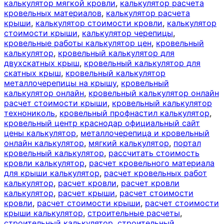
калькулятор мягкой кровли
,
калькулятор расчета
кровельных материалов
,
калькулятор расчета
крыши
,
калькулятор стоимости кровли
,
калькулятор
стоимости крыши
,
калькулятор черепицы
,
кровельные работы калькулятор цен
,
кровельный
калькулятор
,
кровельный калькулятор для
двухскатных крыш
,
кровельный калькулятор для
скатных крыш
,
кровельный калькулятор
металлочерепицы на крышу
,
кровельный
калькулятор онлайн
,
кровельный калькулятор онлайн
расчет стоимости крыши
,
кровельный калькулятор
технониколь
,
кровельный профнастил калькулятор
,
кровельный центр краснодар официальный сайт
цены калькулятор
,
металлочерепица и кровельный
онлайн калькулятор
,
мягкий калькулятор
,
портал
кровельный калькулятор
,
рассчитать стоимость
кровли калькулятор
,
расчет кровельного материала
для крыши калькулятор
,
расчет кровельных работ
калькулятор
,
расчет кровли
,
расчет кровли
калькулятор
,
расчет крыши
,
расчет стоимости
кровли
,
расчет стоимости крыши
,
расчет стоимости
крыши калькулятор
,
строительные расчеты
,
строительный калькулятор
,
строительный