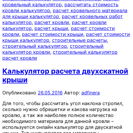
кровельный калькулятор
,
рассчитать стоимость
кровли калькулятор
,
расчет кровельного материала
для крыши калькулятор
,
расчет кровельных работ
калькулятор
,
расчет кровли
,
расчет кровли
калькулятор
,
расчет крыши
,
расчет стоимости
кровли
,
расчет стоимости крыши
,
расчет стоимости
крыши калькулятор
,
строительные расчеты
,
строительный калькулятор
,
строительный
калькулятор кровли
,
строительный калькулятор
расчет кровли
Калькулятор расчета двухскатной
крыши
Опубликовано
26.05.2016
Автор:
adfinera
Для того, чтобы рассчитать угол наклона стропил,
сколько нужно обрешетки и какова нагрузка на
кровлю, а так же наиболее полное количество
необходимого материала для данной кровли –
используется онлайн калькулятор для двускатной