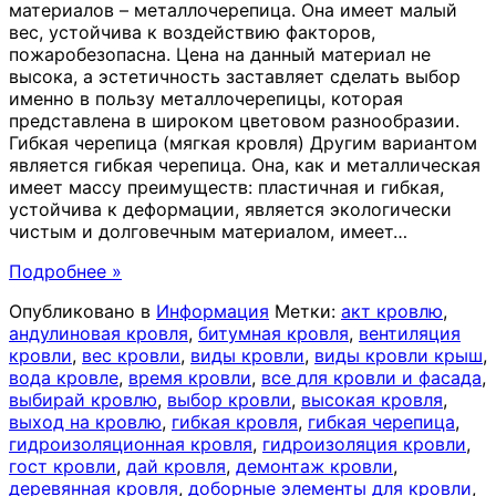
материалов – металлочерепица. Она имеет малый
вес, устойчива к воздействию факторов,
пожаробезопасна. Цена на данный материал не
высока, а эстетичность заставляет сделать выбор
именно в пользу металлочерепицы, которая
представлена в широком цветовом разнообразии.
Гибкая черепица (мягкая кровля) Другим вариантом
является гибкая черепица. Она, как и металлическая
имеет массу преимуществ: пластичная и гибкая,
устойчива к деформации, является экологически
чистым и долговечным материалом, имеет
…
Подробнее »
Опубликовано в
Информация
Метки:
акт кровлю
,
андулиновая кровля
,
битумная кровля
,
вентиляция
кровли
,
вес кровли
,
виды кровли
,
виды кровли крыш
,
вода кровле
,
время кровли
,
все для кровли и фасада
,
выбирай кровлю
,
выбор кровли
,
высокая кровля
,
выход на кровлю
,
гибкая кровля
,
гибкая черепица
,
гидроизоляционная кровля
,
гидроизоляция кровли
,
гост кровли
,
дай кровля
,
демонтаж кровли
,
деревянная кровля
,
доборные элементы для кровли
,