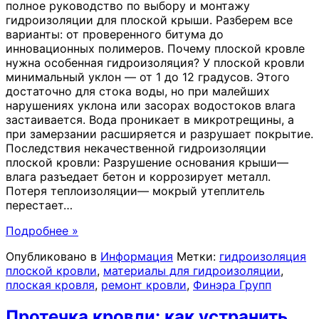
полное руководство по выбору и монтажу
гидроизоляции для плоской крыши. Разберем все
варианты: от проверенного битума до
инновационных полимеров. Почему плоской кровле
нужна особенная гидроизоляция? У плоской кровли
минимальный уклон — от 1 до 12 градусов. Этого
достаточно для стока воды, но при малейших
нарушениях уклона или засорах водостоков влага
застаивается. Вода проникает в микротрещины, а
при замерзании расширяется и разрушает покрытие.
Последствия некачественной гидроизоляции
плоской кровли: Разрушение основания крыши—
влага разъедает бетон и коррозирует металл.
Потеря теплоизоляции— мокрый утеплитель
перестает
…
Подробнее »
Опубликовано в
Информация
Метки:
гидроизоляция
плоской кровли
,
материалы для гидроизоляции
,
плоская кровля
,
ремонт кровли
,
Финэра Групп
Протечка кровли: как устранить