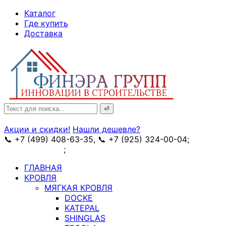
↓
Каталог
Skip
Где купить
to
Доставка
Main
Content
Search
for:
Акции и скидки!
Нашли дешевле?
📞 +7 (499) 408-63-35, 📞 +7 (925) 324-00-04;
➥
схема проезда
;
✉ e-mail: info@fin-era.ru
ГЛАВНАЯ
КРОВЛЯ
МЯГКАЯ КРОВЛЯ
DOCKE
KATEPAL
SHINGLAS