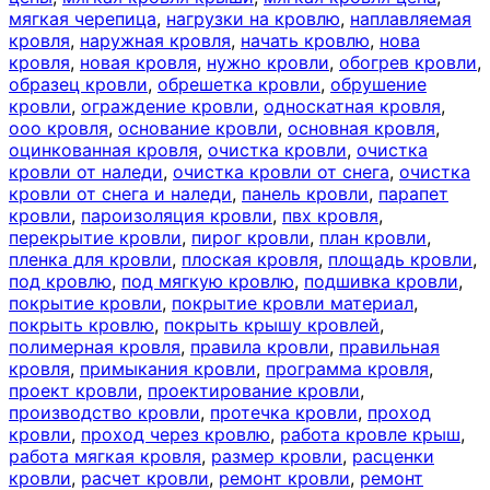
мягкая черепица
,
нагрузки на кровлю
,
наплавляемая
кровля
,
наружная кровля
,
начать кровлю
,
нова
кровля
,
новая кровля
,
нужно кровли
,
обогрев кровли
,
образец кровли
,
обрешетка кровли
,
обрушение
кровли
,
ограждение кровли
,
односкатная кровля
,
ооо кровля
,
основание кровли
,
основная кровля
,
оцинкованная кровля
,
очистка кровли
,
очистка
кровли от наледи
,
очистка кровли от снега
,
очистка
кровли от снега и наледи
,
панель кровли
,
парапет
кровли
,
пароизоляция кровли
,
пвх кровля
,
перекрытие кровли
,
пирог кровли
,
план кровли
,
пленка для кровли
,
плоская кровля
,
площадь кровли
,
под кровлю
,
под мягкую кровлю
,
подшивка кровли
,
покрытие кровли
,
покрытие кровли материал
,
покрыть кровлю
,
покрыть крышу кровлей
,
полимерная кровля
,
правила кровли
,
правильная
кровля
,
примыкания кровли
,
программа кровля
,
проект кровли
,
проектирование кровли
,
производство кровли
,
протечка кровли
,
проход
кровли
,
проход через кровлю
,
работа кровле крыш
,
работа мягкая кровля
,
размер кровли
,
расценки
кровли
,
расчет кровли
,
ремонт кровли
,
ремонт