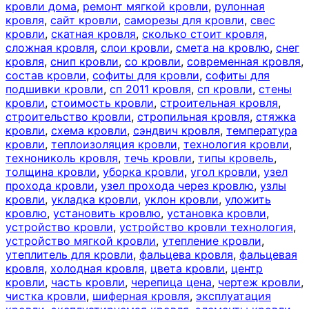
кровли дома
,
ремонт мягкой кровли
,
рулонная
кровля
,
сайт кровли
,
саморезы для кровли
,
свес
кровли
,
скатная кровля
,
сколько стоит кровля
,
сложная кровля
,
слои кровли
,
смета на кровлю
,
снег
кровля
,
снип кровли
,
со кровли
,
современная кровля
,
состав кровли
,
софиты для кровли
,
софиты для
подшивки кровли
,
сп 2011 кровля
,
сп кровли
,
стены
кровли
,
стоимость кровли
,
строительная кровля
,
строительство кровли
,
стропильная кровля
,
стяжка
кровли
,
схема кровли
,
сэндвич кровля
,
температура
кровли
,
теплоизоляция кровли
,
технология кровли
,
технониколь кровля
,
течь кровли
,
типы кровель
,
толщина кровли
,
уборка кровли
,
угол кровли
,
узел
прохода кровли
,
узел прохода через кровлю
,
узлы
кровли
,
укладка кровли
,
уклон кровли
,
уложить
кровлю
,
установить кровлю
,
установка кровли
,
устройство кровли
,
устройство кровли технология
,
устройство мягкой кровли
,
утепление кровли
,
утеплитель для кровли
,
фальцева кровля
,
фальцевая
кровля
,
холодная кровля
,
цвета кровли
,
центр
кровли
,
часть кровли
,
черепица цена
,
чертеж кровли
,
чистка кровли
,
шиферная кровля
,
эксплуатация