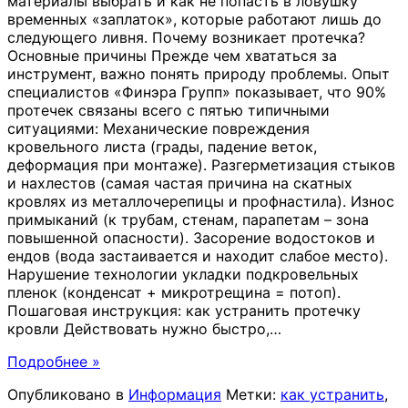
материалы выбрать и как не попасть в ловушку
временных «заплаток», которые работают лишь до
следующего ливня. Почему возникает протечка?
Основные причины Прежде чем хвататься за
инструмент, важно понять природу проблемы. Опыт
специалистов «Финэра Групп» показывает, что 90%
протечек связаны всего с пятью типичными
ситуациями: Механические повреждения
кровельного листа (грады, падение веток,
деформация при монтаже). Разгерметизация стыков
и нахлестов (самая частая причина на скатных
кровлях из металлочерепицы и профнастила). Износ
примыканий (к трубам, стенам, парапетам – зона
повышенной опасности). Засорение водостоков и
ендов (вода застаивается и находит слабое место).
Нарушение технологии укладки подкровельных
пленок (конденсат + микротрещина = потоп).
Пошаговая инструкция: как устранить протечку
кровли Действовать нужно быстро,
…
Подробнее »
Опубликовано в
Информация
Метки:
как устранить
,