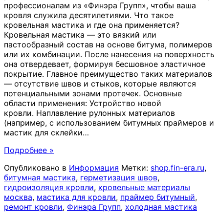
профессионалам из «Финэра Групп», чтобы ваша
кровля служила десятилетиями. Что такое
кровельная мастика и где она применяется?
Кровельная мастика — это вязкий или
пастообразный состав на основе битума, полимеров
или их комбинации. После нанесения на поверхность
она отвердевает, формируя бесшовное эластичное
покрытие. Главное преимущество таких материалов
— отсутствие швов и стыков, которые являются
потенциальными зонами протечек. Основные
области применения: Устройство новой
кровли. Наплавление рулонных материалов
(например, с использованием битумных праймеров и
мастик для склейки
…
Подробнее »
Опубликовано в
Информация
Метки:
shop.fin-era.ru
,
битумная мастика
,
герметизация швов
,
гидроизоляция кровли
,
кровельные материалы
москва
,
мастика для кровли
,
праймер битумный
,
ремонт кровли
,
Финэра Групп
,
холодная мастика