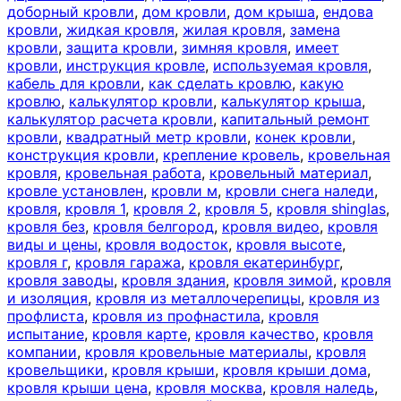
доборный кровли
,
дом кровли
,
дом крыша
,
ендова
кровли
,
жидкая кровля
,
жилая кровля
,
замена
кровли
,
защита кровли
,
зимняя кровля
,
имеет
кровли
,
инструкция кровле
,
используемая кровля
,
кабель для кровли
,
как сделать кровлю
,
какую
кровлю
,
калькулятор кровли
,
калькулятор крыша
,
калькулятор расчета кровли
,
капитальный ремонт
кровли
,
квадратный метр кровли
,
конек кровли
,
конструкция кровли
,
крепление кровель
,
кровельная
кровля
,
кровельная работа
,
кровельный материал
,
кровле установлен
,
кровли м
,
кровли снега наледи
,
кровля
,
кровля 1
,
кровля 2
,
кровля 5
,
кровля shinglas
,
кровля без
,
кровля белгород
,
кровля видео
,
кровля
виды и цены
,
кровля водосток
,
кровля высоте
,
кровля г
,
кровля гаража
,
кровля екатеринбург
,
кровля заводы
,
кровля здания
,
кровля зимой
,
кровля
и изоляция
,
кровля из металлочерепицы
,
кровля из
профлиста
,
кровля из профнастила
,
кровля
испытание
,
кровля карте
,
кровля качество
,
кровля
компании
,
кровля кровельные материалы
,
кровля
кровельщики
,
кровля крыши
,
кровля крыши дома
,
кровля крыши цена
,
кровля москва
,
кровля наледь
,