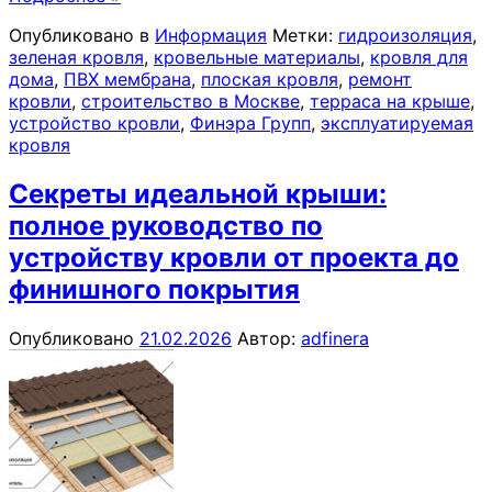
Опубликовано в
Информация
Метки:
гидроизоляция
,
зеленая кровля
,
кровельные материалы
,
кровля для
дома
,
ПВХ мембрана
,
плоская кровля
,
ремонт
кровли
,
строительство в Москве
,
терраса на крыше
,
устройство кровли
,
Финэра Групп
,
эксплуатируемая
кровля
Секреты идеальной крыши:
полное руководство по
устройству кровли от проекта до
финишного покрытия
Опубликовано
21.02.2026
Автор:
adfinera