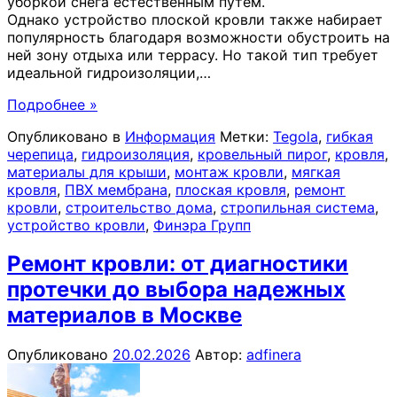
уборкой снега естественным путем.
Однако устройство плоской кровли также набирает
популярность благодаря возможности обустроить на
ней зону отдыха или террасу. Но такой тип требует
идеальной гидроизоляции,
…
Подробнее »
Опубликовано в
Информация
Метки:
Tegola
,
гибкая
черепица
,
гидроизоляция
,
кровельный пирог
,
кровля
,
материалы для крыши
,
монтаж кровли
,
мягкая
кровля
,
ПВХ мембрана
,
плоская кровля
,
ремонт
кровли
,
строительство дома
,
стропильная система
,
устройство кровли
,
Финэра Групп
Ремонт кровли: от диагностики
протечки до выбора надежных
материалов в Москве
Опубликовано
20.02.2026
Автор:
adfinera