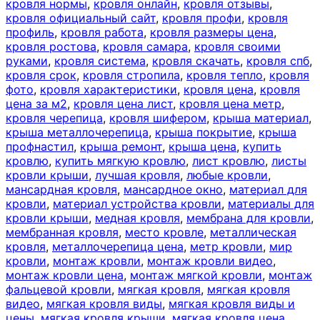
кровля нормы
,
кровля онлайн
,
кровля отзывы
,
кровля официальный сайт
,
кровля профи
,
кровля
профиль
,
кровля работа
,
кровля размеры цена
,
кровля ростова
,
кровля самара
,
кровля своими
руками
,
кровля система
,
кровля скачать
,
кровля спб
,
кровля срок
,
кровля стропила
,
кровля тепло
,
кровля
фото
,
кровля характеристики
,
кровля цена
,
кровля
цена за м2
,
кровля цена лист
,
кровля цена метр
,
кровля черепица
,
кровля шифером
,
крыша материал
,
крыша металлочерепица
,
крыша покрытие
,
крыша
профнастил
,
крыша ремонт
,
крыша цена
,
купить
кровлю
,
купить мягкую кровлю
,
лист кровлю
,
листы
кровли крыши
,
лучшая кровля
,
любые кровли
,
мансардная кровля
,
мансардное окно
,
материал для
кровли
,
материал устройства кровли
,
материалы для
кровли крыши
,
медная кровля
,
мембрана для кровли
,
мембранная кровля
,
место кровле
,
металлическая
кровля
,
металлочерепица цена
,
метр кровли
,
мир
кровли
,
монтаж кровли
,
монтаж кровли видео
,
монтаж кровли цена
,
монтаж мягкой кровли
,
монтаж
фальцевой кровли
,
мягкая кровля
,
мягкая кровля
видео
,
мягкая кровля виды
,
мягкая кровля виды и
цены
,
мягкая кровля крыши
,
мягкая кровля цена
,