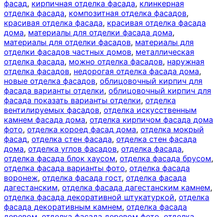
фасад
,
кирпичная отделка фасада
,
клинкерная
отделка фасада
,
композитная отделка фасадов
,
красивая отделка фасада
,
красивая отделка фасада
дома
,
материалы для отделки фасада дома
,
материалы для отделки фасадов
,
материалы для
отделки фасадов частных домов
,
металлическая
отделка фасада
,
можно отделка фасадов
,
наружная
отделка фасадов
,
недорогая отделка фасада дома
,
новые отделка фасадов
,
облицовочный кирпич для
фасада варианты отделки
,
облицовочный кирпич для
фасада показать варианты отделки
,
отделка
вентилируемых фасадов
,
отделка искусственным
камнем фасада дома
,
отделка кирпичом фасада дома
фото
,
отделка короед фасад дома
,
отделка мокрый
фасад
,
отделка стен фасада
,
отделка стен фасада
дома
,
отделка углов фасадов
,
отделка фасада
,
отделка фасада блок хаусом
,
отделка фасада брусом
,
отделка фасада варианты фото
,
отделка фасада
воронеж
,
отделка фасада гост
,
отделка фасада
дагестанским
,
отделка фасада дагестанским камнем
,
отделка фасада декоративной штукатуркой
,
отделка
фасада декоративным камнем
,
отделка фасада
деревом
,
отделка фасада деревом фото
,
отделка