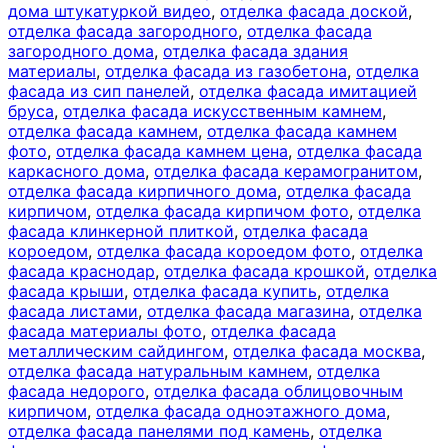
дома штукатуркой видео
,
отделка фасада доской
,
отделка фасада загородного
,
отделка фасада
загородного дома
,
отделка фасада здания
материалы
,
отделка фасада из газобетона
,
отделка
фасада из сип панелей
,
отделка фасада имитацией
бруса
,
отделка фасада искусственным камнем
,
отделка фасада камнем
,
отделка фасада камнем
фото
,
отделка фасада камнем цена
,
отделка фасада
каркасного дома
,
отделка фасада керамогранитом
,
отделка фасада кирпичного дома
,
отделка фасада
кирпичом
,
отделка фасада кирпичом фото
,
отделка
фасада клинкерной плиткой
,
отделка фасада
короедом
,
отделка фасада короедом фото
,
отделка
фасада краснодар
,
отделка фасада крошкой
,
отделка
фасада крыши
,
отделка фасада купить
,
отделка
фасада листами
,
отделка фасада магазина
,
отделка
фасада материалы фото
,
отделка фасада
металлическим сайдингом
,
отделка фасада москва
,
отделка фасада натуральным камнем
,
отделка
фасада недорого
,
отделка фасада облицовочным
кирпичом
,
отделка фасада одноэтажного дома
,
отделка фасада панелями под камень
,
отделка