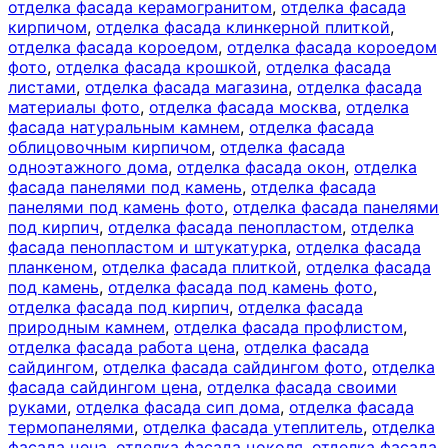
отделка фасада керамогранитом
,
отделка фасада
кирпичом
,
отделка фасада клинкерной плиткой
,
отделка фасада короедом
,
отделка фасада короедом
фото
,
отделка фасада крошкой
,
отделка фасада
листами
,
отделка фасада магазина
,
отделка фасада
материалы фото
,
отделка фасада москва
,
отделка
фасада натуральным камнем
,
отделка фасада
облицовочным кирпичом
,
отделка фасада
одноэтажного дома
,
отделка фасада окон
,
отделка
фасада панелями под камень
,
отделка фасада
панелями под камень фото
,
отделка фасада панелями
под кирпич
,
отделка фасада пенопластом
,
отделка
фасада пенопластом и штукатурка
,
отделка фасада
планкеном
,
отделка фасада плиткой
,
отделка фасада
под камень
,
отделка фасада под камень фото
,
отделка фасада под кирпич
,
отделка фасада
природным камнем
,
отделка фасада профлистом
,
отделка фасада работа цена
,
отделка фасада
сайдингом
,
отделка фасада сайдингом фото
,
отделка
фасада сайдингом цена
,
отделка фасада своими
руками
,
отделка фасада сип дома
,
отделка фасада
термопанелями
,
отделка фасада утеплитель
,
отделка
фасада цена
,
отделка фасада цоколя
,
отделка фасада