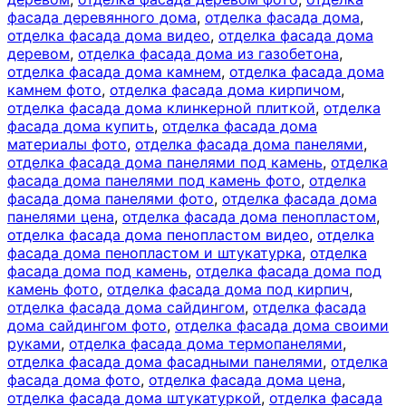
фасада деревянного дома
,
отделка фасада дома
,
отделка фасада дома видео
,
отделка фасада дома
деревом
,
отделка фасада дома из газобетона
,
отделка фасада дома камнем
,
отделка фасада дома
камнем фото
,
отделка фасада дома кирпичом
,
отделка фасада дома клинкерной плиткой
,
отделка
фасада дома купить
,
отделка фасада дома
материалы фото
,
отделка фасада дома панелями
,
отделка фасада дома панелями под камень
,
отделка
фасада дома панелями под камень фото
,
отделка
фасада дома панелями фото
,
отделка фасада дома
панелями цена
,
отделка фасада дома пенопластом
,
отделка фасада дома пенопластом видео
,
отделка
фасада дома пенопластом и штукатурка
,
отделка
фасада дома под камень
,
отделка фасада дома под
камень фото
,
отделка фасада дома под кирпич
,
отделка фасада дома сайдингом
,
отделка фасада
дома сайдингом фото
,
отделка фасада дома своими
руками
,
отделка фасада дома термопанелями
,
отделка фасада дома фасадными панелями
,
отделка
фасада дома фото
,
отделка фасада дома цена
,
отделка фасада дома штукатуркой
,
отделка фасада