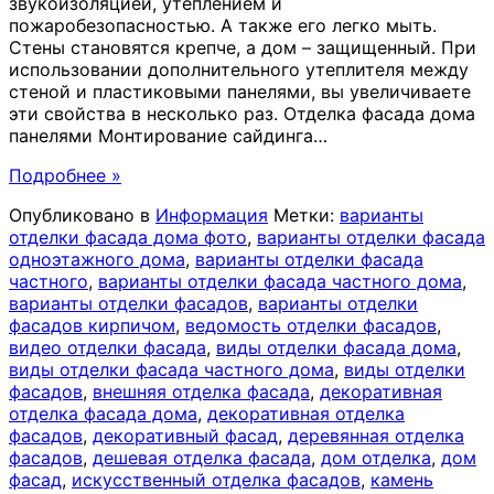
звукоизоляцией, утеплением и
пожаробезопасностью. А также его легко мыть.
Стены становятся крепче, а дом – защищенный. При
использовании дополнительного утеплителя между
стеной и пластиковыми панелями, вы увеличиваете
эти свойства в несколько раз. Отделка фасада дома
панелями Монтирование сайдинга
…
Подробнее »
Опубликовано в
Информация
Метки:
варианты
отделки фасада дома фото
,
варианты отделки фасада
одноэтажного дома
,
варианты отделки фасада
частного
,
варианты отделки фасада частного дома
,
варианты отделки фасадов
,
варианты отделки
фасадов кирпичом
,
ведомость отделки фасадов
,
видео отделки фасада
,
виды отделки фасада дома
,
виды отделки фасада частного дома
,
виды отделки
фасадов
,
внешняя отделка фасада
,
декоративная
отделка фасада дома
,
декоративная отделка
фасадов
,
декоративный фасад
,
деревянная отделка
фасадов
,
дешевая отделка фасада
,
дом отделка
,
дом
фасад
,
искусственный отделка фасадов
,
камень