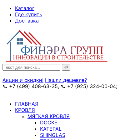
↓
Каталог
Skip
Где купить
to
Доставка
Main
Content
Search
for:
Акции и скидки!
Нашли дешевле?
📞 +7 (499) 408-63-35, 📞 +7 (925) 324-00-04;
➥
схема проезда
;
✉ e-mail: info@fin-era.ru
ГЛАВНАЯ
КРОВЛЯ
МЯГКАЯ КРОВЛЯ
DOCKE
KATEPAL
SHINGLAS