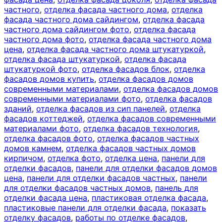
частного
,
отделка фасада частного дома
,
отделка
фасада частного дома сайдингом
,
отделка фасада
частного дома сайдингом фото
,
отделка фасада
частного дома фото
,
отделка фасада частного дома
цена
,
отделка фасада частного дома штукатуркой
,
отделка фасада штукатуркой
,
отделка фасада
штукатуркой фото
,
отделка фасадов блок
,
отделка
фасадов домов купить
,
отделка фасадов домов
современными материалами
,
отделка фасадов домов
современными материалами фото
,
отделка фасадов
зданий
,
отделка фасадов из сип панелей
,
отделка
фасадов коттеджей
,
отделка фасадов современными
материалами фото
,
отделка фасадов технология
,
отделка фасадов фото
,
отделка фасадов частных
домов камнем
,
отделка фасадов частных домов
кирпичом
,
отделка фото
,
отделка цена
,
панели для
отделки фасадов
,
панели для отделки фасадов домов
цена
,
панели для отделки фасадов частных
,
панели
для отделки фасадов частных домов
,
панель для
отделки фасада цена
,
пластиковая отделка фасада
,
пластиковые панели для отделки фасада
,
показать
отделку фасадов
,
работы по отделке фасадов
,