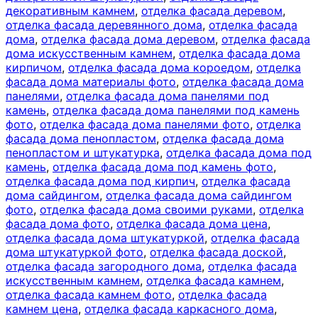
декоративным камнем
,
отделка фасада деревом
,
отделка фасада деревянного дома
,
отделка фасада
дома
,
отделка фасада дома деревом
,
отделка фасада
дома искусственным камнем
,
отделка фасада дома
кирпичом
,
отделка фасада дома короедом
,
отделка
фасада дома материалы фото
,
отделка фасада дома
панелями
,
отделка фасада дома панелями под
камень
,
отделка фасада дома панелями под камень
фото
,
отделка фасада дома панелями фото
,
отделка
фасада дома пенопластом
,
отделка фасада дома
пенопластом и штукатурка
,
отделка фасада дома под
камень
,
отделка фасада дома под камень фото
,
отделка фасада дома под кирпич
,
отделка фасада
дома сайдингом
,
отделка фасада дома сайдингом
фото
,
отделка фасада дома своими руками
,
отделка
фасада дома фото
,
отделка фасада дома цена
,
отделка фасада дома штукатуркой
,
отделка фасада
дома штукатуркой фото
,
отделка фасада доской
,
отделка фасада загородного дома
,
отделка фасада
искусственным камнем
,
отделка фасада камнем
,
отделка фасада камнем фото
,
отделка фасада
камнем цена
,
отделка фасада каркасного дома
,