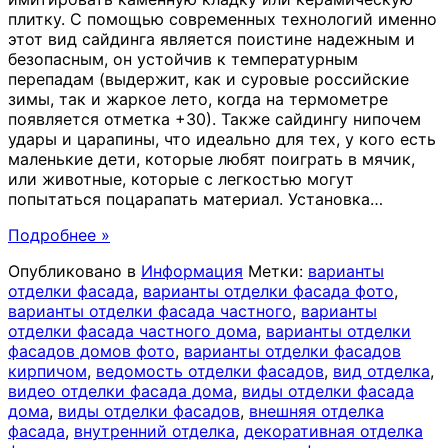
плитку. С помощью современных технологий именно
этот вид сайдинга является поистине надежным и
безопасным, он устойчив к температурным
перепадам (выдержит, как и суровые российские
зимы, так и жаркое лето, когда на термометре
появляется отметка +30). Также сайдингу нипочем
удары и царапины, что идеально для тех, у кого есть
маленькие дети, которые любят поиграть в мячик,
или животные, которые с легкостью могут
попытаться поцарапать материал. Установка
…
Подробнее »
Опубликовано в
Информация
Метки:
варианты
отделки фасада
,
варианты отделки фасада фото
,
варианты отделки фасада частного
,
варианты
отделки фасада частного дома
,
варианты отделки
фасадов домов фото
,
варианты отделки фасадов
кирпичом
,
ведомость отделки фасадов
,
вид отделка
,
видео отделки фасада дома
,
виды отделки фасада
дома
,
виды отделки фасадов
,
внешняя отделка
фасада
,
внутренний отделка
,
декоративная отделка