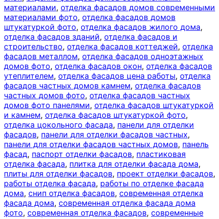
материалами
,
отделка фасадов домов современными
материалами фото
,
отделка фасадов домов
штукатуркой фото
,
отделка фасадов жилого дома
,
отделка фасадов зданий
,
отделка фасадов и
строительство
,
отделка фасадов коттеджей
,
отделка
фасадов металлом
,
отделка фасадов одноэтажных
домов фото
,
отделка фасадов окон
,
отделка фасадов
утеплителем
,
отделка фасадов цена работы
,
отделка
фасадов частных домов камнем
,
отделка фасадов
частных домов фото
,
отделка фасадов частных
домов фото панелями
,
отделка фасадов штукатуркой
и камнем
,
отделка фасадов штукатуркой фото
,
отделка цокольного фасада
,
панели для отделки
фасадов
,
панели для отделки фасадов частных
,
панели для отделки фасадов частных домов
,
панель
фасад
,
паспорт отделки фасадов
,
пластиковая
отделка фасада
,
плитка для отделки фасада дома
,
плиты для отделки фасадов
,
проект отделки фасадов
,
работы отделка фасада
,
работы по отделке фасада
дома
,
снип отделка фасадов
,
современная отделка
фасада дома
,
современная отделка фасада дома
фото
,
современная отделка фасадов
,
современные