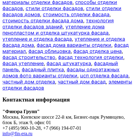
материалы отделки фасадов
,
способы отделки
фасадов
,
стили отделки фасадов
,
стили отделки
фасадов домов
,
стоимость отделки фасада
,
стоимость отделки фасада дома
,
технология
отделки фасадов зданий
,
утепление дома
пенопластом и отделка штукатурка фасада
,
утепление и отделка фасада
,
утепление и отделка
фасада дома
,
фасад дома варианты отделки
,
фасад
материал
,
фасад облицовка
,
фасад отделка цена
,
фасад строительство
,
фасад технология отделки
,
фасад утепление
,
фасад штукатурка
,
фасадный
панель
,
фасадный плитка
,
фасады одноэтажных
домов фото варианты отделки
,
цсп отделка фасада
,
частный дом отделка
,
частный дом фасад
,
элементы
отделки фасадов
Контактная информация
"Финэра Групп"
Москва, Киевское шоссе 22-й км, Бизнес-парк Румянцево,
блок Б, этаж 9, офис 01
+7 (495) 960-10-28, +7 (966) 194-07-01
info@fin-era.ru