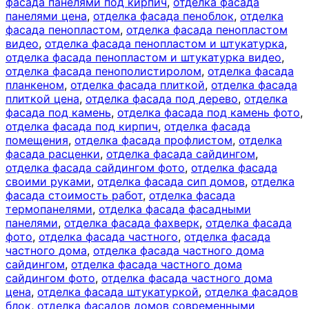
фасада панелями под кирпич
,
отделка фасада
панелями цена
,
отделка фасада пеноблок
,
отделка
фасада пенопластом
,
отделка фасада пенопластом
видео
,
отделка фасада пенопластом и штукатурка
,
отделка фасада пенопластом и штукатурка видео
,
отделка фасада пенополистиролом
,
отделка фасада
планкеном
,
отделка фасада плиткой
,
отделка фасада
плиткой цена
,
отделка фасада под дерево
,
отделка
фасада под камень
,
отделка фасада под камень фото
,
отделка фасада под кирпич
,
отделка фасада
помещения
,
отделка фасада профлистом
,
отделка
фасада расценки
,
отделка фасада сайдингом
,
отделка фасада сайдингом фото
,
отделка фасада
своими руками
,
отделка фасада сип домов
,
отделка
фасада стоимость работ
,
отделка фасада
термопанелями
,
отделка фасада фасадными
панелями
,
отделка фасада фахверк
,
отделка фасада
фото
,
отделка фасада частного
,
отделка фасада
частного дома
,
отделка фасада частного дома
сайдингом
,
отделка фасада частного дома
сайдингом фото
,
отделка фасада частного дома
цена
,
отделка фасада штукатуркой
,
отделка фасадов
блок
,
отделка фасадов домов современными