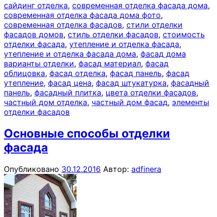
сайдинг отделка
,
современная отделка фасада дома
,
современная отделка фасада дома фото
,
современная отделка фасадов
,
стили отделки
фасадов домов
,
стиль отделки фасадов
,
стоимость
отделки фасада
,
утепление и отделка фасада
,
утепление и отделка фасада дома
,
фасад дома
варианты отделки
,
фасад материал
,
фасад
облицовка
,
фасад отделка
,
фасад панель
,
фасад
утепление
,
фасад цена
,
фасад штукатурка
,
фасадный
панель
,
фасадный плитка
,
цвета отделки фасадов
,
частный дом отделка
,
частный дом фасад
,
элементы
отделки фасадов
Основные способы отделки
фасада
Опубликовано
30.12.2016
Автор:
adfinera