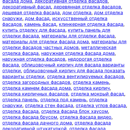
фасада дома
,
декоративная отделка фасадов
,
декоративный фасад
,
деревянная отделка фасадов
,
дешевая отделка фасада
,
дом отделка
,
дом отделка
снаружи
,
дом фасад
,
искусственный отделка
фасадов
,
камень фасад
,
клинкерная отделка фасада
,
купить отделку для фасада
,
купить панель для
отделки фасада
,
материалы для отделки фасада
,
материалы для отделки фасада дома
,
материалы для
отделки фасадов частных домов
,
металлическая
отделка фасада
,
наружная отделка фасада дома
,
наружная отделка фасадов
,
недорогая отделка
фасада
,
облицовочный кирпич для фасада варианты
отделки
,
облицовочный кирпич для фасада показать
варианты отделки
,
отделка вентилируемых фасадов
,
отделка загородных фасадов
,
отделка камень
,
отделка камнем фасада дома
,
отделка кирпич
,
отделка кирпичных фасадов
,
отделка мокрый фасад
,
отделка панель
,
отделка под камень
,
отделка
снаружи
,
отделка стен фасада
,
отделка углов фасада
,
отделка фасада
,
отделка фасада блок хаусом
,
отделка фасада брусом
,
отделка фасада видео
,
отделка фасада дачного дома
,
отделка фасада
декоративной штукатуркой
,
отделка фасада