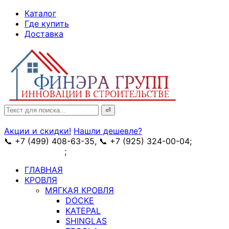
↓
Каталог
Skip
Где купить
to
Доставка
Main
Content
Search
for:
Акции и скидки!
Нашли дешевле?
📞 +7 (499) 408-63-35, 📞 +7 (925) 324-00-04;
➥
схема проезда
;
✉ e-mail: info@fin-era.ru
ГЛАВНАЯ
КРОВЛЯ
МЯГКАЯ КРОВЛЯ
DOCKE
KATEPAL
SHINGLAS