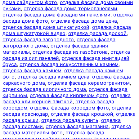
дома сайдингом фото
,
отделка фасада дома своими
руками
,
отделка фасада дома термопанелями
,
отделка фасада дома фасадными панелями
,
отделка
фасада дома фото
,
отделка фасада дома цена
,
отделка фасада дома штукатуркой
,
отделка фасада
дома штукатуркой видео
,
отделка фасада доской
,
отделка фасада загородного
,
отделка фасада
загородного дома
,
отделка фасада здания
материалы
,
отделка фасада из газобетона
,
отделка
фасада из сип панелей
,
отделка фасада имитацией
бруса
,
отделка фасада искусственным камнем
,
отделка фасада камнем
,
отделка фасада камнем
фото
,
отделка фасада камнем цена
,
отделка фасада
каркасного дома
,
отделка фасада керамогранитом
,
отделка фасада кирпичного дома
,
отделка фасада
кирпичом
,
отделка фасада кирпичом фото
,
отделка
фасада клинкерной плиткой
,
отделка фасада
короедом
,
отделка фасада короедом фото
,
отделка
фасада краснодар
,
отделка фасада крошкой
,
отделка
фасада крыши
,
отделка фасада купить
,
отделка
фасада листами
,
отделка фасада магазина
,
отделка
фасада материалы фото
,
отделка фасада
металлическим сайдингом
,
отделка фасада москва
,