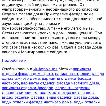
индивидуальный вид вашему строению. От
ультрасовременного и неординарного до классики.
Отделка фасада дома При отделке фасада дома
сайдингом вы обеспечиваете фасад дополнительной
звукоизоляцией, утеплением и
пожаробезопасностью. А также его легко мыть.
Стены становятся крепче, а дом – защищенный. При
использовании дополнительного утеплителя между
стеной и пластиковыми панелями, вы увеличиваете
эти свойства в несколько раз. Отделка фасада дома
панелями Монтирование сайдинга
…
Подробнее »
Опубликовано в
Информация
Метки:
варианты
отделки фасада дома фото
,
варианты отделки фасада
одноэтажного дома
,
варианты отделки фасада
частного
,
варианты отделки фасада частного дома
,
варианты отделки фасадов
,
варианты отделки
фасадов кирпичом
,
ведомость отделки фасадов
,
видео отделки фасада
,
виды отделки фасада дома
,
виды отделки фасада частного дома
,
виды отделки