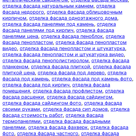
отделка фасада натуральным камнем
,
отделка
фасада недорого
,
отделка фасада облицовочным
кирпичом
,
отделка фасада одноэтажного дома
,
отделка фасада панелями под камень
,
отделка
фасада панелями под кирпич
,
отделка фасада
панелями цена
,
отделка фасада пеноблок
,
отделка
фасада пенопластом
,
отделка фасада пенопластом
видео
,
отделка фасада пенопластом и штукатурка
,
отделка фасада пенопластом и штукатурка видео
,
отделка фасада пенополистиролом
,
отделка фасада
планкеном
,
отделка фасада плиткой
,
отделка фасада
плиткой цена
,
отделка фасада под дерево
,
отделка
фасада под камень
,
отделка фасада под камень фото
,
отделка фасада под кирпич
,
отделка фасада
помещения
,
отделка фасада профлистом
,
отделка
фасада расценки
,
отделка фасада сайдингом
,
отделка фасада сайдингом фото
,
отделка фасада
своими руками
,
отделка фасада сип домов
,
отделка
фасада стоимость работ
,
отделка фасада
термопанелями
,
отделка фасада фасадными
панелями
,
отделка фасада фахверк
,
отделка фасада
фото
,
отделка фасада частного
,
отделка фасада