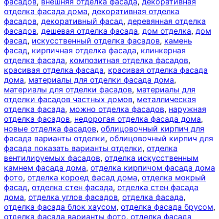
фасадов
,
внешняя отделка фасада
,
декоративная
отделка фасада дома
,
декоративная отделка
фасадов
,
декоративный фасад
,
деревянная отделка
фасадов
,
дешевая отделка фасада
,
дом отделка
,
дом
фасад
,
искусственный отделка фасадов
,
камень
фасад
,
кирпичная отделка фасада
,
клинкерная
отделка фасада
,
композитная отделка фасадов
,
красивая отделка фасада
,
красивая отделка фасада
дома
,
материалы для отделки фасада дома
,
материалы для отделки фасадов
,
материалы для
отделки фасадов частных домов
,
металлическая
отделка фасада
,
можно отделка фасадов
,
наружная
отделка фасадов
,
недорогая отделка фасада дома
,
новые отделка фасадов
,
облицовочный кирпич для
фасада варианты отделки
,
облицовочный кирпич для
фасада показать варианты отделки
,
отделка
вентилируемых фасадов
,
отделка искусственным
камнем фасада дома
,
отделка кирпичом фасада дома
фото
,
отделка короед фасад дома
,
отделка мокрый
фасад
,
отделка стен фасада
,
отделка стен фасада
дома
,
отделка углов фасадов
,
отделка фасада
,
отделка фасада блок хаусом
,
отделка фасада брусом
,
отделка фасада варианты фото
,
отделка фасада