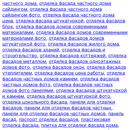
частного дома
,
отделка фасада частного дома
сайдингом
,
отделка фасада частного дома
сайдингом фото
,
отделка фасада частного дома
цена
,
отделка фасада штукатуркой
,
отделка фасадов
блок
,
отделка фасадов домов современными
материалами
,
отделка фасадов домов современными
материалами фото
,
отделка фасадов домов
штукатуркой фото
,
отделка фасадов жилого дома
,
отделка фасадов зданий
,
отделка фасадов и
строительство
,
отделка фасадов коттеджей
,
отделка
фасадов металлом
,
отделка фасадов одноэтажных
домов фото
,
отделка фасадов окон
,
отделка фасадов
утеплителем
,
отделка фасадов цена работы
,
отделка
фасадов частных домов камнем
,
отделка фасадов
частных домов фото
,
отделка фасадов частных
домов фото панелями
,
отделка фасадов штукатуркой
и камнем
,
отделка фасадов штукатуркой фото
,
отделка цокольного фасада
,
панели для отделки
фасадов
,
панели для отделки фасадов частных
,
панели для отделки фасадов частных домов
,
панель
фасад
,
паспорт отделки фасадов
,
пластиковая
отделка фасада
,
плитка для отделки фасада дома
,