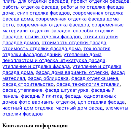
плиты для отделки фасадов
,
проект отделки фасадов
,
работы отделка фасада
,
работы по отделке фасада
дома
,
снип отделка фасадов
,
современная отделка
фасада дома
,
современная отделка фасада дома
фото
,
современная отделка фасадов
,
современные
материалы отделки фасадов
,
способы отделки
фасадов
,
стили отделки фасадов
,
стили отделки
фасадов домов
,
стоимость отделки фасада
,
стоимость отделки фасада дома
,
технология
отделки фасадов зданий
,
утепление дома
пенопластом и отделка штукатурка фасада
,
утепление и отделка фасада
,
утепление и отделка
фасада дома
,
фасад дома варианты отделки
,
фасад
материал
,
фасад облицовка
,
фасад отделка цена
,
фасад строительство
,
фасад технология отделки
,
фасад утепление
,
фасад штукатурка
,
фасадный
панель
,
фасадный плитка
,
фасады одноэтажных
домов фото варианты отделки
,
цсп отделка фасада
,
частный дом отделка
,
частный дом фасад
,
элементы
отделки фасадов
Контактная информация