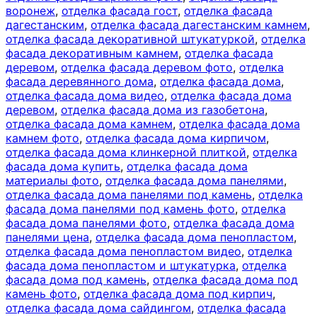
воронеж
,
отделка фасада гост
,
отделка фасада
дагестанским
,
отделка фасада дагестанским камнем
,
отделка фасада декоративной штукатуркой
,
отделка
фасада декоративным камнем
,
отделка фасада
деревом
,
отделка фасада деревом фото
,
отделка
фасада деревянного дома
,
отделка фасада дома
,
отделка фасада дома видео
,
отделка фасада дома
деревом
,
отделка фасада дома из газобетона
,
отделка фасада дома камнем
,
отделка фасада дома
камнем фото
,
отделка фасада дома кирпичом
,
отделка фасада дома клинкерной плиткой
,
отделка
фасада дома купить
,
отделка фасада дома
материалы фото
,
отделка фасада дома панелями
,
отделка фасада дома панелями под камень
,
отделка
фасада дома панелями под камень фото
,
отделка
фасада дома панелями фото
,
отделка фасада дома
панелями цена
,
отделка фасада дома пенопластом
,
отделка фасада дома пенопластом видео
,
отделка
фасада дома пенопластом и штукатурка
,
отделка
фасада дома под камень
,
отделка фасада дома под
камень фото
,
отделка фасада дома под кирпич
,
отделка фасада дома сайдингом
,
отделка фасада