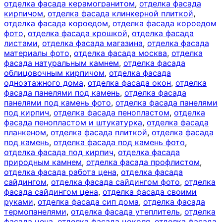
отделка фасада керамогранитом
,
отделка фасада
кирпичом
,
отделка фасада клинкерной плиткой
,
отделка фасада короедом
,
отделка фасада короедом
фото
,
отделка фасада крошкой
,
отделка фасада
листами
,
отделка фасада магазина
,
отделка фасада
материалы фото
,
отделка фасада москва
,
отделка
фасада натуральным камнем
,
отделка фасада
облицовочным кирпичом
,
отделка фасада
одноэтажного дома
,
отделка фасада окон
,
отделка
фасада панелями под камень
,
отделка фасада
панелями под камень фото
,
отделка фасада панелями
под кирпич
,
отделка фасада пенопластом
,
отделка
фасада пенопластом и штукатурка
,
отделка фасада
планкеном
,
отделка фасада плиткой
,
отделка фасада
под камень
,
отделка фасада под камень фото
,
отделка фасада под кирпич
,
отделка фасада
природным камнем
,
отделка фасада профлистом
,
отделка фасада работа цена
,
отделка фасада
сайдингом
,
отделка фасада сайдингом фото
,
отделка
фасада сайдингом цена
,
отделка фасада своими
руками
,
отделка фасада сип дома
,
отделка фасада
термопанелями
,
отделка фасада утеплитель
,
отделка
фасада цена
,
отделка фасада цоколя
,
отделка фасада