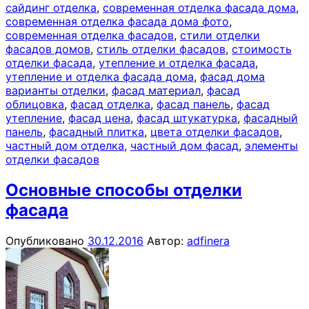
сайдинг отделка
,
современная отделка фасада дома
,
современная отделка фасада дома фото
,
современная отделка фасадов
,
стили отделки
фасадов домов
,
стиль отделки фасадов
,
стоимость
отделки фасада
,
утепление и отделка фасада
,
утепление и отделка фасада дома
,
фасад дома
варианты отделки
,
фасад материал
,
фасад
облицовка
,
фасад отделка
,
фасад панель
,
фасад
утепление
,
фасад цена
,
фасад штукатурка
,
фасадный
панель
,
фасадный плитка
,
цвета отделки фасадов
,
частный дом отделка
,
частный дом фасад
,
элементы
отделки фасадов
Основные способы отделки
фасада
Опубликовано
30.12.2016
Автор:
adfinera