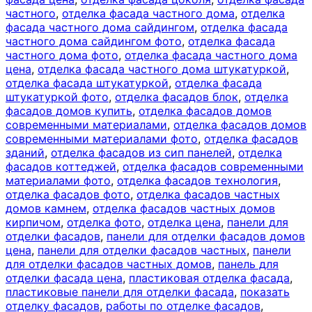
частного
,
отделка фасада частного дома
,
отделка
фасада частного дома сайдингом
,
отделка фасада
частного дома сайдингом фото
,
отделка фасада
частного дома фото
,
отделка фасада частного дома
цена
,
отделка фасада частного дома штукатуркой
,
отделка фасада штукатуркой
,
отделка фасада
штукатуркой фото
,
отделка фасадов блок
,
отделка
фасадов домов купить
,
отделка фасадов домов
современными материалами
,
отделка фасадов домов
современными материалами фото
,
отделка фасадов
зданий
,
отделка фасадов из сип панелей
,
отделка
фасадов коттеджей
,
отделка фасадов современными
материалами фото
,
отделка фасадов технология
,
отделка фасадов фото
,
отделка фасадов частных
домов камнем
,
отделка фасадов частных домов
кирпичом
,
отделка фото
,
отделка цена
,
панели для
отделки фасадов
,
панели для отделки фасадов домов
цена
,
панели для отделки фасадов частных
,
панели
для отделки фасадов частных домов
,
панель для
отделки фасада цена
,
пластиковая отделка фасада
,
пластиковые панели для отделки фасада
,
показать
отделку фасадов
,
работы по отделке фасадов
,