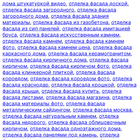
дома штукатуркой видео
,
отделка фасада доской
,
отделка фасада загородного
,
отделка фасада
загородного дома
,
отделка фасада здания
материалы
,
отделка фасада из газобетона
,
отделка
фасада из сип панелей
,
отделка фасада имитацией
бруса
,
отделка фасада искусственным камнем
,
отделка фасада камнем
,
отделка фасада камнем
фото
,
отделка фасада камнем цена
,
отделка фасада
каркасного дома
,
отделка фасада керамогранитом
,
отделка фасада кирпичного дома
,
отделка фасада
кирпичом
,
отделка фасада кирпичом фото
,
отделка
фасада клинкерной плиткой
,
отделка фасада
короедом
,
отделка фасада короедом фото
,
отделка
фасада краснодар
,
отделка фасада крошкой
,
отделка
фасада крыши
,
отделка фасада купить
,
отделка
фасада листами
,
отделка фасада магазина
,
отделка
фасада материалы фото
,
отделка фасада
металлическим сайдингом
,
отделка фасада москва
,
отделка фасада натуральным камнем
,
отделка
фасада недорого
,
отделка фасада облицовочным
кирпичом
,
отделка фасада одноэтажного дома
,
отделка фасада панелями под камень
,
отделка