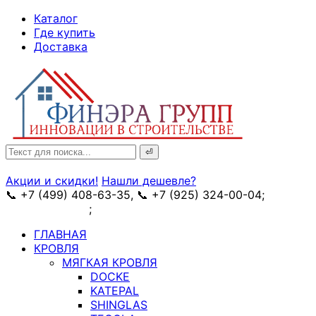
↓
Каталог
Skip
Где купить
to
Доставка
Main
Content
Search
for:
Акции и скидки!
Нашли дешевле?
📞 +7 (499) 408-63-35, 📞 +7 (925) 324-00-04;
➥
схема проезда
;
✉ e-mail: info@fin-era.ru
ГЛАВНАЯ
КРОВЛЯ
МЯГКАЯ КРОВЛЯ
DOCKE
KATEPAL
SHINGLAS