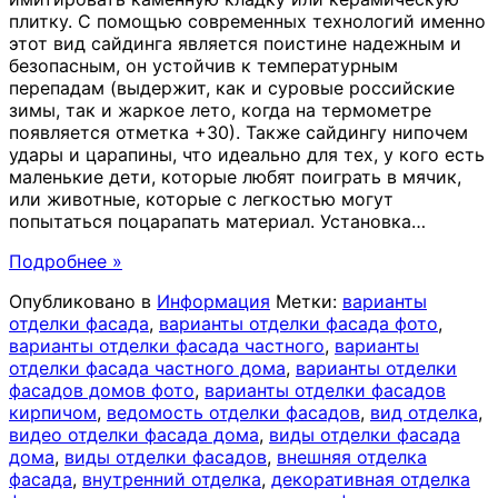
плитку. С помощью современных технологий именно
этот вид сайдинга является поистине надежным и
безопасным, он устойчив к температурным
перепадам (выдержит, как и суровые российские
зимы, так и жаркое лето, когда на термометре
появляется отметка +30). Также сайдингу нипочем
удары и царапины, что идеально для тех, у кого есть
маленькие дети, которые любят поиграть в мячик,
или животные, которые с легкостью могут
попытаться поцарапать материал. Установка
…
Подробнее »
Опубликовано в
Информация
Метки:
варианты
отделки фасада
,
варианты отделки фасада фото
,
варианты отделки фасада частного
,
варианты
отделки фасада частного дома
,
варианты отделки
фасадов домов фото
,
варианты отделки фасадов
кирпичом
,
ведомость отделки фасадов
,
вид отделка
,
видео отделки фасада дома
,
виды отделки фасада
дома
,
виды отделки фасадов
,
внешняя отделка
фасада
,
внутренний отделка
,
декоративная отделка