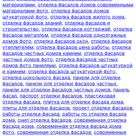
материалами
,
отделка фасадов домов современными
материалами фото
,
отделка фасадов домов
штукатуркой фото
,
отделка фасадов жилого дома
,
отделка фасадов зданий
,
отделка фасадов и
строительство
,
отделка фасадов коттеджей
,
отделка
фасадов металлом
,
отделка фасадов одноэтажных
домов фото
,
отделка фасадов окон
,
отделка фасадов
утеплителем
,
отделка фасадов цена работы
,
отделка
фасадов частных домов камнем
,
отделка фасадов
частных домов фото
,
отделка фасадов частных
домов фото панелями
,
отделка фасадов штукатуркой
и камнем
,
отделка фасадов штукатуркой фото
,
отделка цокольного фасада
,
панели для отделки
фасадов
,
панели для отделки фасадов частных
,
панели для отделки фасадов частных домов
,
панель
фасад
,
паспорт отделки фасадов
,
пластиковая
отделка фасада
,
плитка для отделки фасада дома
,
плиты для отделки фасадов
,
проект отделки фасадов
,
работы отделка фасада
,
работы по отделке фасада
дома
,
снип отделка фасадов
,
современная отделка
фасада дома
,
современная отделка фасада дома
фото
,
современная отделка фасадов
,
современные