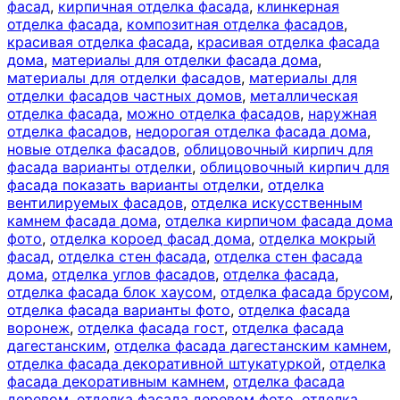
фасад
,
кирпичная отделка фасада
,
клинкерная
отделка фасада
,
композитная отделка фасадов
,
красивая отделка фасада
,
красивая отделка фасада
дома
,
материалы для отделки фасада дома
,
материалы для отделки фасадов
,
материалы для
отделки фасадов частных домов
,
металлическая
отделка фасада
,
можно отделка фасадов
,
наружная
отделка фасадов
,
недорогая отделка фасада дома
,
новые отделка фасадов
,
облицовочный кирпич для
фасада варианты отделки
,
облицовочный кирпич для
фасада показать варианты отделки
,
отделка
вентилируемых фасадов
,
отделка искусственным
камнем фасада дома
,
отделка кирпичом фасада дома
фото
,
отделка короед фасад дома
,
отделка мокрый
фасад
,
отделка стен фасада
,
отделка стен фасада
дома
,
отделка углов фасадов
,
отделка фасада
,
отделка фасада блок хаусом
,
отделка фасада брусом
,
отделка фасада варианты фото
,
отделка фасада
воронеж
,
отделка фасада гост
,
отделка фасада
дагестанским
,
отделка фасада дагестанским камнем
,
отделка фасада декоративной штукатуркой
,
отделка
фасада декоративным камнем
,
отделка фасада
деревом
,
отделка фасада деревом фото
,
отделка