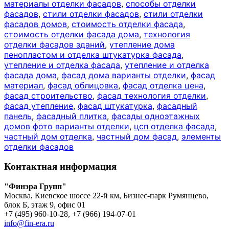
материалы отделки фасадов
,
способы отделки
фасадов
,
стили отделки фасадов
,
стили отделки
фасадов домов
,
стоимость отделки фасада
,
стоимость отделки фасада дома
,
технология
отделки фасадов зданий
,
утепление дома
пенопластом и отделка штукатурка фасада
,
утепление и отделка фасада
,
утепление и отделка
фасада дома
,
фасад дома варианты отделки
,
фасад
материал
,
фасад облицовка
,
фасад отделка цена
,
фасад строительство
,
фасад технология отделки
,
фасад утепление
,
фасад штукатурка
,
фасадный
панель
,
фасадный плитка
,
фасады одноэтажных
домов фото варианты отделки
,
цсп отделка фасада
,
частный дом отделка
,
частный дом фасад
,
элементы
отделки фасадов
Контактная информация
"Финэра Групп"
Москва, Киевское шоссе 22-й км, Бизнес-парк Румянцево,
блок Б, этаж 9, офис 01
+7 (495) 960-10-28, +7 (966) 194-07-01
info@fin-era.ru