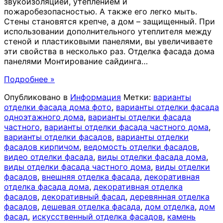
звукоизоляцией, утеплением и
пожаробезопасностью. А также его легко мыть.
Стены становятся крепче, а дом – защищенный. При
использовании дополнительного утеплителя между
стеной и пластиковыми панелями, вы увеличиваете
эти свойства в несколько раз. Отделка фасада дома
панелями Монтирование сайдинга
…
Подробнее »
Опубликовано в
Информация
Метки:
варианты
отделки фасада дома фото
,
варианты отделки фасада
одноэтажного дома
,
варианты отделки фасада
частного
,
варианты отделки фасада частного дома
,
варианты отделки фасадов
,
варианты отделки
фасадов кирпичом
,
ведомость отделки фасадов
,
видео отделки фасада
,
виды отделки фасада дома
,
виды отделки фасада частного дома
,
виды отделки
фасадов
,
внешняя отделка фасада
,
декоративная
отделка фасада дома
,
декоративная отделка
фасадов
,
декоративный фасад
,
деревянная отделка
фасадов
,
дешевая отделка фасада
,
дом отделка
,
дом
фасад
,
искусственный отделка фасадов
,
камень