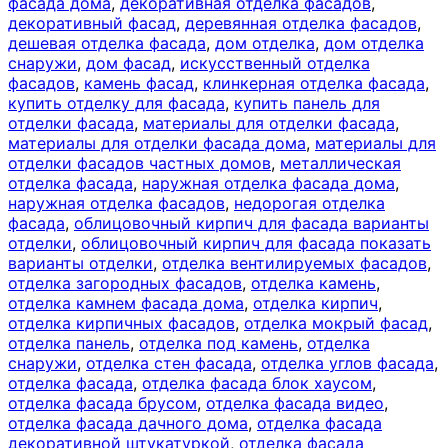
фасада дома
,
декоративная отделка фасадов
,
декоративный фасад
,
деревянная отделка фасадов
,
дешевая отделка фасада
,
дом отделка
,
дом отделка
снаружи
,
дом фасад
,
искусственный отделка
фасадов
,
камень фасад
,
клинкерная отделка фасада
,
купить отделку для фасада
,
купить панель для
отделки фасада
,
материалы для отделки фасада
,
материалы для отделки фасада дома
,
материалы для
отделки фасадов частных домов
,
металлическая
отделка фасада
,
наружная отделка фасада дома
,
наружная отделка фасадов
,
недорогая отделка
фасада
,
облицовочный кирпич для фасада варианты
отделки
,
облицовочный кирпич для фасада показать
варианты отделки
,
отделка вентилируемых фасадов
,
отделка загородных фасадов
,
отделка камень
,
отделка камнем фасада дома
,
отделка кирпич
,
отделка кирпичных фасадов
,
отделка мокрый фасад
,
отделка панель
,
отделка под камень
,
отделка
снаружи
,
отделка стен фасада
,
отделка углов фасада
,
отделка фасада
,
отделка фасада блок хаусом
,
отделка фасада брусом
,
отделка фасада видео
,
отделка фасада дачного дома
,
отделка фасада
декоративной штукатуркой
,
отделка фасада