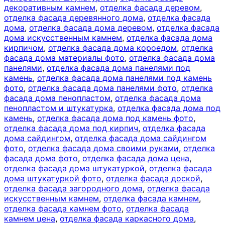
декоративным камнем
,
отделка фасада деревом
,
отделка фасада деревянного дома
,
отделка фасада
дома
,
отделка фасада дома деревом
,
отделка фасада
дома искусственным камнем
,
отделка фасада дома
кирпичом
,
отделка фасада дома короедом
,
отделка
фасада дома материалы фото
,
отделка фасада дома
панелями
,
отделка фасада дома панелями под
камень
,
отделка фасада дома панелями под камень
фото
,
отделка фасада дома панелями фото
,
отделка
фасада дома пенопластом
,
отделка фасада дома
пенопластом и штукатурка
,
отделка фасада дома под
камень
,
отделка фасада дома под камень фото
,
отделка фасада дома под кирпич
,
отделка фасада
дома сайдингом
,
отделка фасада дома сайдингом
фото
,
отделка фасада дома своими руками
,
отделка
фасада дома фото
,
отделка фасада дома цена
,
отделка фасада дома штукатуркой
,
отделка фасада
дома штукатуркой фото
,
отделка фасада доской
,
отделка фасада загородного дома
,
отделка фасада
искусственным камнем
,
отделка фасада камнем
,
отделка фасада камнем фото
,
отделка фасада
камнем цена
,
отделка фасада каркасного дома
,