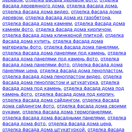
фасада деревянного дома
,
отделка фасада дома
,
отделка фасада дома видео
,
отделка фасада дома
деревом
,
отделка фасада дома из газобетона
,
отделка фасада дома камнем
,
отделка фасада дома
камнем фото
,
отделка фасада дома кирпичом
,
отделка фасада дома клинкерной плиткой
,
отделка
фасада дома купить
,
отделка фасада дома
материалы фото
,
отделка фасада дома панелями
,
отделка фасада дома панелями под камень
,
отделка
фасада дома панелями под камень фото
,
отделка
фасада дома панелями фото
,
отделка фасада дома
панелями цена
,
отделка фасада дома пенопластом
,
отделка фасада дома пенопластом видео
,
отделка
фасада дома пенопластом и штукатурка
,
отделка
фасада дома под камень
,
отделка фасада дома под
камень фото
,
отделка фасада дома под кирпич
,
отделка фасада дома сайдингом
,
отделка фасада
дома сайдингом фото
,
отделка фасада дома своими
руками
,
отделка фасада дома термопанелями
,
отделка фасада дома фасадными панелями
,
отделка
фасада дома фото
,
отделка фасада дома цена
,
отделка фасада дома штукатуркой
,
отделка фасада