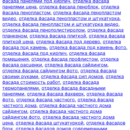
фасада панелями под кирпич
,
отделка фасада
панелями цена
,
отделка фасада пеноблок
,
отделка
фасада пенопластом
,
отделка фасада пенопластом
видео
,
отделка фасада пенопластом и штукатурка
,
отделка фасада пенопластом и штукатурка видео
,
отделка фасада пенополистиролом
,
отделка фасада
планкеном
,
отделка фасада плиткой
,
отделка фасада
плиткой цена
,
отделка фасада под дерево
,
отделка
фасада под камень
,
отделка фасада под камень фото
,
отделка фасада под кирпич
,
отделка фасада
помещения
,
отделка фасада профлистом
,
отделка
фасада расценки
,
отделка фасада сайдингом
,
отделка фасада сайдингом фото
,
отделка фасада
своими руками
,
отделка фасада сип домов
,
отделка
фасада стоимость работ
,
отделка фасада
термопанелями
,
отделка фасада фасадными
панелями
,
отделка фасада фахверк
,
отделка фасада
фото
,
отделка фасада частного
,
отделка фасада
частного дома
,
отделка фасада частного дома
сайдингом
,
отделка фасада частного дома
сайдингом фото
,
отделка фасада частного дома
цена
,
отделка фасада штукатуркой
,
отделка фасадов
блок
,
отделка фасадов домов современными