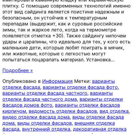
плитку. С помощью современных технологий именно
этот вид сайдинга является поистине надежным и
безопасным, он устойчив к температурным
перепадам (выдержит, как и суровые российские
зимы, так и жаркое лето, когда на термометре
появляется отметка +30). Также сайдингу нипочем
удары и царапины, что идеально для тех, у кого есть
маленькие дети, которые любят поиграть в мячик,
или животные, которые с легкостью могут
попытаться поцарапать материал. Установка
…
Подробнее »
Опубликовано в
Информация
Метки:
варианты
отделки фасада
,
варианты отделки фасада фото
,
варианты отделки фасада частного
,
варианты
отделки фасада частного дома
,
варианты отделки
фасадов домов фото
,
варианты отделки фасадов
кирпичом
,
ведомость отделки фасадов
,
вид отделка
,
видео отделки фасада дома
,
виды отделки фасада
дома
,
виды отделки фасадов
,
внешняя отделка
фасада
,
внутренний отделка
,
декоративная отделка