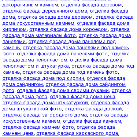
декоративным камнем
,
отделка фасада деревом
,
отделка фасада деревянного дома
,
отделка фасада
дома
,
отделка фасада дома деревом
,
отделка фасада
дома искусственным камнем
,
отделка фасада дома
кирпичом
,
отделка фасада дома короедом
,
отделка
фасада дома материалы фото
,
отделка фасада дома
панелями
,
отделка фасада дома панелями под
камень
,
отделка фасада дома панелями под камень
фото
,
отделка фасада дома панелями фото
,
отделка
фасада дома пенопластом
,
отделка фасада дома
пенопластом и штукатурка
,
отделка фасада дома под
камень
,
отделка фасада дома под камень фото
,
отделка фасада дома под кирпич
,
отделка фасада
дома сайдингом
,
отделка фасада дома сайдингом
фото
,
отделка фасада дома своими руками
,
отделка
фасада дома фото
,
отделка фасада дома цена
,
отделка фасада дома штукатуркой
,
отделка фасада
дома штукатуркой фото
,
отделка фасада доской
,
отделка фасада загородного дома
,
отделка фасада
искусственным камнем
,
отделка фасада камнем
,
отделка фасада камнем фото
,
отделка фасада
камнем цена
,
отделка фасада каркасного дома
,