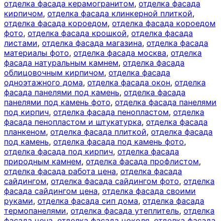
отделка фасада керамогранитом
,
отделка фасада
кирпичом
,
отделка фасада клинкерной плиткой
,
отделка фасада короедом
,
отделка фасада короедом
фото
,
отделка фасада крошкой
,
отделка фасада
листами
,
отделка фасада магазина
,
отделка фасада
материалы фото
,
отделка фасада москва
,
отделка
фасада натуральным камнем
,
отделка фасада
облицовочным кирпичом
,
отделка фасада
одноэтажного дома
,
отделка фасада окон
,
отделка
фасада панелями под камень
,
отделка фасада
панелями под камень фото
,
отделка фасада панелями
под кирпич
,
отделка фасада пенопластом
,
отделка
фасада пенопластом и штукатурка
,
отделка фасада
планкеном
,
отделка фасада плиткой
,
отделка фасада
под камень
,
отделка фасада под камень фото
,
отделка фасада под кирпич
,
отделка фасада
природным камнем
,
отделка фасада профлистом
,
отделка фасада работа цена
,
отделка фасада
сайдингом
,
отделка фасада сайдингом фото
,
отделка
фасада сайдингом цена
,
отделка фасада своими
руками
,
отделка фасада сип дома
,
отделка фасада
термопанелями
,
отделка фасада утеплитель
,
отделка
фасада цена
,
отделка фасада цоколя
,
отделка фасада