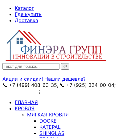
↓
Каталог
Skip
Где купить
to
Доставка
Main
Content
Search
for:
Акции и скидки!
Нашли дешевле?
📞 +7 (499) 408-63-35, 📞 +7 (925) 324-00-04;
➥
схема проезда
;
✉ e-mail: info@fin-era.ru
ГЛАВНАЯ
КРОВЛЯ
МЯГКАЯ КРОВЛЯ
DOCKE
KATEPAL
SHINGLAS