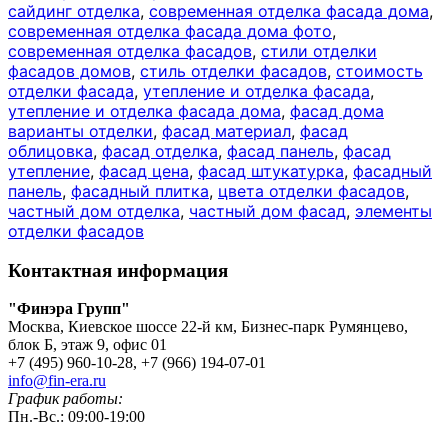
сайдинг отделка
,
современная отделка фасада дома
,
современная отделка фасада дома фото
,
современная отделка фасадов
,
стили отделки
фасадов домов
,
стиль отделки фасадов
,
стоимость
отделки фасада
,
утепление и отделка фасада
,
утепление и отделка фасада дома
,
фасад дома
варианты отделки
,
фасад материал
,
фасад
облицовка
,
фасад отделка
,
фасад панель
,
фасад
утепление
,
фасад цена
,
фасад штукатурка
,
фасадный
панель
,
фасадный плитка
,
цвета отделки фасадов
,
частный дом отделка
,
частный дом фасад
,
элементы
отделки фасадов
Контактная информация
"Финэра Групп"
Москва, Киевское шоссе 22-й км, Бизнес-парк Румянцево,
блок Б, этаж 9, офис 01
+7 (495) 960-10-28, +7 (966) 194-07-01
info@fin-era.ru
График работы:
Пн.-Вс.: 09:00-19:00