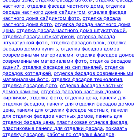
частного
,
отделка фасада частного дома
,
отделка
фасада частного дома сайдингом
,
отделка фасада
частного дома сайдингом фото
,
отделка фасада
частного дома фото
,
отделка фасада частного дома
цена
,
отделка фасада частного дома штукатуркой
,
отделка фасада штукатуркой
,
отделка фасада
штукатуркой фото
,
отделка фасадов блок
,
отделка
фасадов домов купить
,
отделка фасадов домов
современными материалами
,
отделка фасадов домов
современными материалами фото
,
отделка фасадов
зданий
,
отделка фасадов из сип панелей
,
отделка
фасадов коттеджей
,
отделка фасадов современными
материалами фото
,
отделка фасадов технология
,
отделка фасадов фото
,
отделка фасадов частных
домов камнем
,
отделка фасадов частных домов
кирпичом
,
отделка фото
,
отделка цена
,
панели для
отделки фасадов
,
панели для отделки фасадов домов
цена
,
панели для отделки фасадов частных
,
панели
для отделки фасадов частных домов
,
панель для
отделки фасада цена
,
пластиковая отделка фасада
,
пластиковые панели для отделки фасада
,
показать
отделку фасадов
,
работы по отделке фасадов
,