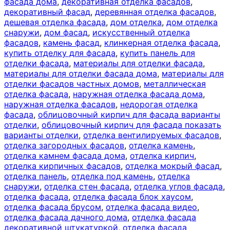
фасада дома
,
декоративная отделка фасадов
,
декоративный фасад
,
деревянная отделка фасадов
,
дешевая отделка фасада
,
дом отделка
,
дом отделка
снаружи
,
дом фасад
,
искусственный отделка
фасадов
,
камень фасад
,
клинкерная отделка фасада
,
купить отделку для фасада
,
купить панель для
отделки фасада
,
материалы для отделки фасада
,
материалы для отделки фасада дома
,
материалы для
отделки фасадов частных домов
,
металлическая
отделка фасада
,
наружная отделка фасада дома
,
наружная отделка фасадов
,
недорогая отделка
фасада
,
облицовочный кирпич для фасада варианты
отделки
,
облицовочный кирпич для фасада показать
варианты отделки
,
отделка вентилируемых фасадов
,
отделка загородных фасадов
,
отделка камень
,
отделка камнем фасада дома
,
отделка кирпич
,
отделка кирпичных фасадов
,
отделка мокрый фасад
,
отделка панель
,
отделка под камень
,
отделка
снаружи
,
отделка стен фасада
,
отделка углов фасада
,
отделка фасада
,
отделка фасада блок хаусом
,
отделка фасада брусом
,
отделка фасада видео
,
отделка фасада дачного дома
,
отделка фасада
декоративной штукатуркой
,
отделка фасада