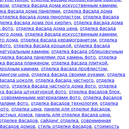
евом
,
отделка фасада дома искусственным камнем
,
лка фасада дома панелями
,
отделка фасада дома
отделка фасада дома пенопластом
,
отделка фасада
делка фасада дома под кирпич
,
отделка фасада дома
а фото
,
отделка фасада дома цена
,
отделка фасада
ного дома
,
отделка фасада искусственным камнем
,
го дома
,
отделка фасада керамогранитом
,
отделка
 фото
,
отделка фасада крошкой
,
отделка фасада
 натуральным камнем
,
отделка фасада облицовочным
тделка фасада панелями под камень фото
,
отделка
ка фасада планкеном
,
отделка фасада плиткой
,
риродным камнем
,
отделка фасада профлистом
,
йдингом цена
,
отделка фасада своими руками
,
отделка
фасада цоколя
,
отделка фасада частного
,
отделка
фото
,
отделка фасада частного дома фото
,
отделка
ка фасада штукатуркой фото
,
отделка фасадов блок
,
в современными материалами фото
,
отделка фасадов
иалами фото
,
отделка фасадов технология
,
отделка
фото
,
отделка цена
,
панели для отделки фасадов
,
частных домов
,
панель для отделки фасада цена
,
отделке фасадов
,
сайдинг отделка
,
современная
 фасадов домов
,
стиль отделки фасадов
,
стоимость