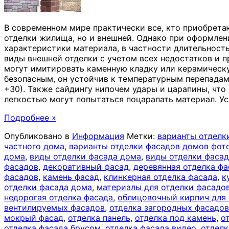
В современном мире практически все, кто приобретаю
отделки жилища, но и внешней. Однако при оформлен
характеристики материала, в частности длительност
виды внешней отделки с учетом всех недостатков и 
могут имитировать каменную кладку или керамическ
безопасным, он устойчив к температурным перепадам 
+30). Также сайдингу нипочем удары и царапины, что 
легкостью могут попытаться поцарапать материал. У
Подробнее »
Опубликовано в
Информация
Метки:
варианты отделк
частного дома
,
варианты отделки фасадов домов фот
дома
,
виды отделки фасада дома
,
виды отделки фаса
фасадов
,
декоративный фасад
,
деревянная отделка ф
фасадов
,
камень фасад
,
клинкерная отделка фасада
,
к
отделки фасада дома
,
материалы для отделки фасадо
недорогая отделка фасада
,
облицовочный кирпич для 
вентилируемых фасадов
,
отделка загородных фасадов
мокрый фасад
,
отделка панель
,
отделка под камень
,
о
отделка фасада брусом
,
отделка фасада видео
,
отделк