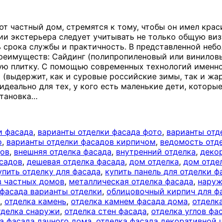
т частный дом, стремятся к тому, чтобы он имел крас
ии экстерьера следует учитывать не только общую виз
ь срока службы и практичность. В представленной неб
преимуществ: Сайдинг (полипропиленовый или виниловы
ую плитку. С помощью современных технологий именно
(выдержит, как и суровые российские зимы, так и жар
идеально для тех, у кого есть маленькие дети, которы
становка
…
и фасада
,
варианты отделки фасада фото
,
варианты отд
о
,
варианты отделки фасадов кирпичом
,
ведомость отд
дов
,
внешняя отделка фасада
,
внутренний отделка
,
деко
асадов
,
дешевая отделка фасада
,
дом отделка
,
дом отде
упить отделку для фасада
,
купить панель для отделки ф
в частных домов
,
металлическая отделка фасада
,
наруж
фасада варианты отделки
,
облицовочный кирпич для фа
,
отделка камень
,
отделка камнем фасада дома
,
отделк
тделка снаружи
,
отделка стен фасада
,
отделка углов фа
а фасада дачного дома
,
отделка фасада декоративной 