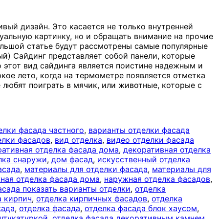
ивый дизайн. Это касается не только внутренней
уальную картинку, но и обращать внимание на прочие
ольшой статье будут рассмотрены самые популярные
й) Сайдинг представляет собой панели, которые
 этот вид сайдинга является поистине надежным и
кое лето, когда на термометре появляется отметка
е любят поиграть в мячик, или животные, которые с
елки фасада частного
,
варианты отделки фасада
елки фасадов
,
вид отделка
,
видео отделки фасада
ративная отделка фасада дома
,
декоративная отделка
лка снаружи
,
дом фасад
,
искусственный отделка
асада
,
материалы для отделки фасада
,
материалы для
ная отделка фасада дома
,
наружная отделка фасадов
,
сада показать варианты отделки
,
отделка
а кирпич
,
отделка кирпичных фасадов
,
отделка
сада
,
отделка фасада
,
отделка фасада блок хаусом
,
штукатуркой
,
отделка фасада декоративным камнем
,