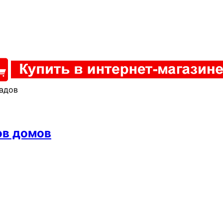
садов
ов домов