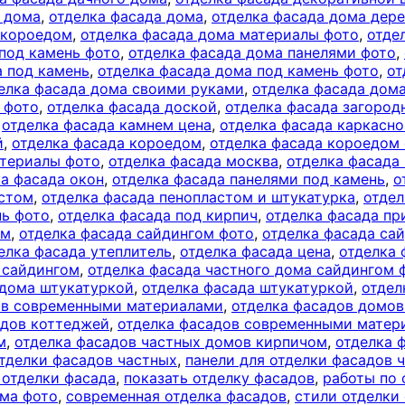
о дома
,
отделка фасада дома
,
отделка фасада дома дер
 короедом
,
отделка фасада дома материалы фото
,
отде
под камень фото
,
отделка фасада дома панелями фото
,
а под камень
,
отделка фасада дома под камень фото
,
от
елка фасада дома своими руками
,
отделка фасада дом
 фото
,
отделка фасада доской
,
отделка фасада загород
,
отделка фасада камнем цена
,
отделка фасада каркасно
й
,
отделка фасада короедом
,
отделка фасада короедом
атериалы фото
,
отделка фасада москва
,
отделка фасада
ка фасада окон
,
отделка фасада панелями под камень
,
о
астом
,
отделка фасада пенопластом и штукатурка
,
отдел
нь фото
,
отделка фасада под кирпич
,
отделка фасада п
ом
,
отделка фасада сайдингом фото
,
отделка фасада са
елка фасада утеплитель
,
отделка фасада цена
,
отделка 
 сайдингом
,
отделка фасада частного дома сайдингом 
 дома штукатуркой
,
отделка фасада штукатуркой
,
отдел
ов современными материалами
,
отделка фасадов домо
адов коттеджей
,
отделка фасадов современными матер
м
,
отделка фасадов частных домов кирпичом
,
отделка 
отделки фасадов частных
,
панели для отделки фасадов 
 отделки фасада
,
показать отделку фасадов
,
работы по 
ома фото
,
современная отделка фасадов
,
стили отделки