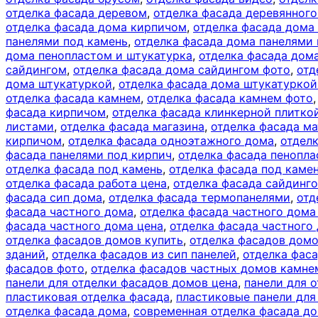
отделка фасада деревом
,
отделка фасада деревянног
отделка фасада дома кирпичом
,
отделка фасада дома
панелями под камень
,
отделка фасада дома панелями 
дома пенопластом и штукатурка
,
отделка фасада дом
сайдингом
,
отделка фасада дома сайдингом фото
,
отд
дома штукатуркой
,
отделка фасада дома штукатуркой
отделка фасада камнем
,
отделка фасада камнем фото
фасада кирпичом
,
отделка фасада клинкерной плитко
листами
,
отделка фасада магазина
,
отделка фасада м
кирпичом
,
отделка фасада одноэтажного дома
,
отдел
фасада панелями под кирпич
,
отделка фасада пенопл
отделка фасада под камень
,
отделка фасада под каме
отделка фасада работа цена
,
отделка фасада сайдинг
фасада сип дома
,
отделка фасада термопанелями
,
отд
фасада частного дома
,
отделка фасада частного дома
фасада частного дома цена
,
отделка фасада частного
отделка фасадов домов купить
,
отделка фасадов дом
зданий
,
отделка фасадов из сип панелей
,
отделка фас
фасадов фото
,
отделка фасадов частных домов камне
панели для отделки фасадов домов цена
,
панели для 
пластиковая отделка фасада
,
пластиковые панели для
отделка фасада дома
,
современная отделка фасада д