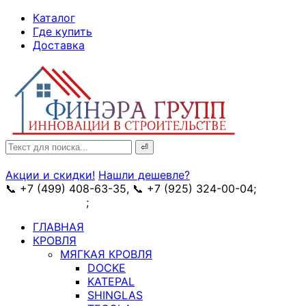
↓
Каталог
Skip
Где купить
to
Доставка
Main
Content
Search
for:
Акции и скидки!
Нашли дешевле?
📞 +7 (499) 408-63-35, 📞 +7 (925) 324-00-04;
➥
схема проезда
;
✉ e-mail: info@fin-era.ru
ГЛАВНАЯ
КРОВЛЯ
МЯГКАЯ КРОВЛЯ
DOCKE
KATEPAL
SHINGLAS