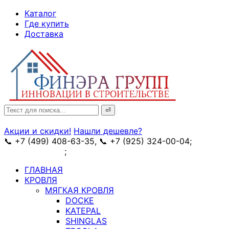
↓
Каталог
Skip
Где купить
to
Доставка
Main
Content
Search
for:
Акции и скидки!
Нашли дешевле?
📞 +7 (499) 408-63-35, 📞 +7 (925) 324-00-04;
➥
схема проезда
;
✉ e-mail: info@fin-era.ru
ГЛАВНАЯ
КРОВЛЯ
МЯГКАЯ КРОВЛЯ
DOCKE
KATEPAL
SHINGLAS