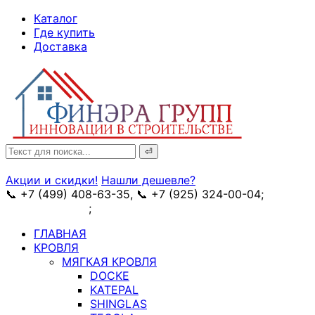
↓
Каталог
Skip
Где купить
to
Доставка
Main
Content
Search
for:
Акции и скидки!
Нашли дешевле?
📞 +7 (499) 408-63-35, 📞 +7 (925) 324-00-04;
➥
схема проезда
;
✉ e-mail: info@fin-era.ru
ГЛАВНАЯ
КРОВЛЯ
МЯГКАЯ КРОВЛЯ
DOCKE
KATEPAL
SHINGLAS