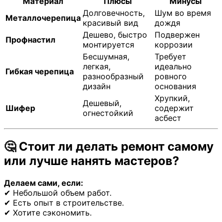
Материал
Плюсы
Минусы
Долговечность,
Шум во время
Металлочерепица
красивый вид
дождя
Дешево, быстро
Подвержен
Профнастил
монтируется
коррозии
Бесшумная,
Требует
легкая,
идеально
Гибкая черепица
разнообразный
ровного
дизайн
основания
Хрупкий,
Дешевый,
Шифер
содержит
огнестойкий
асбест
🤔 Стоит ли делать ремонт самому
или лучше нанять мастеров?
Делаем сами, если:
✔ Небольшой объем работ.
✔ Есть опыт в строительстве.
✔ Хотите сэкономить.