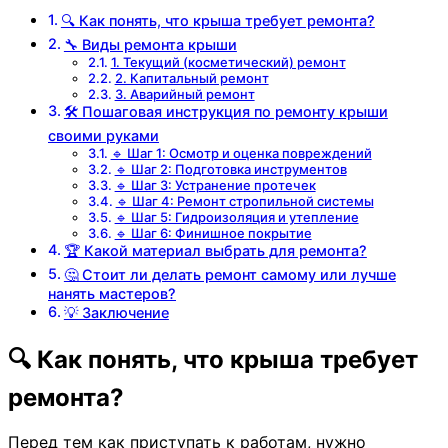
🔍 Как понять, что крыша требует ремонта?
🔧 Виды ремонта крыши
1. Текущий (косметический) ремонт
2. Капитальный ремонт
3. Аварийный ремонт
🛠 Пошаговая инструкция по ремонту крыши
своими руками
🔹 Шаг 1: Осмотр и оценка повреждений
🔹 Шаг 2: Подготовка инструментов
🔹 Шаг 3: Устранение протечек
🔹 Шаг 4: Ремонт стропильной системы
🔹 Шаг 5: Гидроизоляция и утепление
🔹 Шаг 6: Финишное покрытие
🏆 Какой материал выбрать для ремонта?
🤔 Стоит ли делать ремонт самому или лучше
нанять мастеров?
💡 Заключение
🔍 Как понять, что крыша требует
ремонта?
Перед тем как приступать к работам, нужно