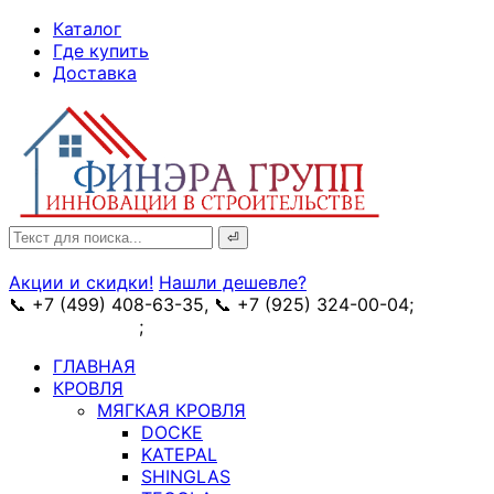
↓
Каталог
Skip
Где купить
to
Доставка
Main
Content
Search
for:
Акции и скидки!
Нашли дешевле?
📞 +7 (499) 408-63-35, 📞 +7 (925) 324-00-04;
➥
схема проезда
;
✉ e-mail: info@fin-era.ru
ГЛАВНАЯ
КРОВЛЯ
МЯГКАЯ КРОВЛЯ
DOCKE
KATEPAL
SHINGLAS