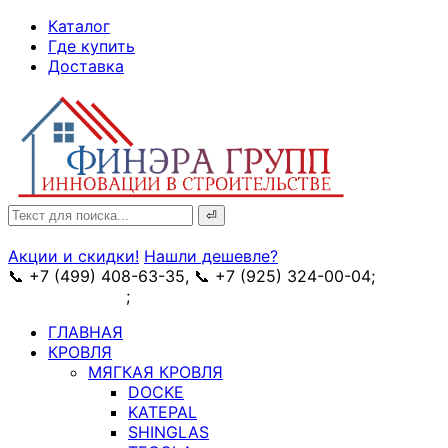
↓
Каталог
Skip
Где купить
to
Доставка
Main
Content
Search
for:
Акции и скидки!
Нашли дешевле?
📞 +7 (499) 408-63-35, 📞 +7 (925) 324-00-04;
➥
схема проезда
;
✉ e-mail: info@fin-era.ru
ГЛАВНАЯ
КРОВЛЯ
МЯГКАЯ КРОВЛЯ
DOCKE
KATEPAL
SHINGLAS