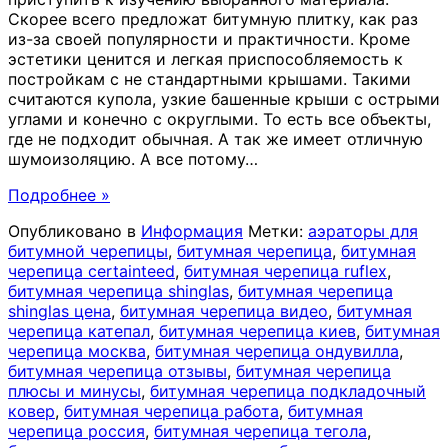
Скорее всего предложат битумную плитку, как раз
из-за своей популярности и практичности. Кроме
эстетики ценится и легкая приспособляемость к
постройкам с не стандартными крышами. Такими
считаются купола, узкие башенные крыши с острыми
углами и конечно с округлыми. То есть все объекты,
где не подходит обычная. А так же имеет отличную
шумоизоляцию. А все потому
…
Подробнее »
Опубликовано в
Информация
Метки:
аэраторы для
битумной черепицы
,
битумная черепица
,
битумная
черепица certainteed
,
битумная черепица ruflex
,
битумная черепица shinglas
,
битумная черепица
shinglas цена
,
битумная черепица видео
,
битумная
черепица катепал
,
битумная черепица киев
,
битумная
черепица москва
,
битумная черепица ондувилла
,
битумная черепица отзывы
,
битумная черепица
плюсы и минусы
,
битумная черепица подкладочный
ковер
,
битумная черепица работа
,
битумная
черепица россия
,
битумная черепица тегола
,