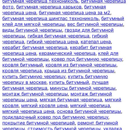
битумная черепица технониколь
,
битумная черепица
фото
,
битумная черепица харьков
,
битумная
черепица цена
,
битумная черепица цена за м2
,
битумная черепица шинглас технониколь
,
битумный
клей для мягкой черепицы
,
вес битумной черепицы
,
виды битумной черепицы
,
гвозди для битумной
черепицы
,
гибкая битумная черепица
,
гибкий
черепица
,
гибкий черепица цена
,
катепал цена
,
керабит битумная черепица
,
керабит битумная
черепица цена
,
керамический черепица
,
клей для
битумной черепицы
,
ковер под битумную черепицу
,
кровля битумный
,
кровля из битумной черепицы
,
кровля черепица
,
крыша из битумной черепицы
,
купить битумную черепицу
,
купить битумную
черепицу в москве
,
купить битумный
,
лучшая
битумная черепица
,
минусы битумной черепицы
,
монтаж битумной черепицы
,
монтаж битумной
черепицы цена
,
мягкая битумная черепица
,
мягкий
кровля
,
мягкий кровля цена
,
мягкий черепица
,
мягкий черепица цена
,
основа битумной черепицы
,
подкладочный ковер под битумную черепицу
,
покрытие битумной черепицей
,
ремонт битумной
черепицы
,
стоимость битумной черепицы
,
укладка