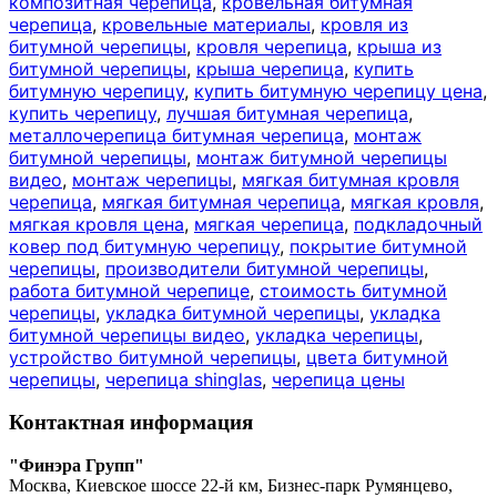
композитная черепица
,
кровельная битумная
черепица
,
кровельные материалы
,
кровля из
битумной черепицы
,
кровля черепица
,
крыша из
битумной черепицы
,
крыша черепица
,
купить
битумную черепицу
,
купить битумную черепицу цена
,
купить черепицу
,
лучшая битумная черепица
,
металлочерепица битумная черепица
,
монтаж
битумной черепицы
,
монтаж битумной черепицы
видео
,
монтаж черепицы
,
мягкая битумная кровля
черепица
,
мягкая битумная черепица
,
мягкая кровля
,
мягкая кровля цена
,
мягкая черепица
,
подкладочный
ковер под битумную черепицу
,
покрытие битумной
черепицы
,
производители битумной черепицы
,
работа битумной черепице
,
стоимость битумной
черепицы
,
укладка битумной черепицы
,
укладка
битумной черепицы видео
,
укладка черепицы
,
устройство битумной черепицы
,
цвета битумной
черепицы
,
черепица shinglas
,
черепица цены
Контактная информация
"Финэра Групп"
Москва, Киевское шоссе 22-й км, Бизнес-парк Румянцево,