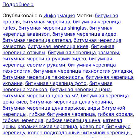
Подробнее »
Опубликовано в
Информация
Метки:
битумная
кровля
,
битумная черепица
,
битумная черепица
ruflex
,
битумная черепица shinglas
,
битумная
черепица акваизол
,
битумная черепица видео
,
битумная черепица катепал
,
битумная черепица
качество
,
битумная черепица киев
,
битумная
черепица отзывы
,
битумная черепица размеры
,
битумная черепица руками видео
,
битумная
черепица своими руками
,
битумная черепица
технология
,
битумная черепица технология укладки
,
битумная черепица технониколь
,
битумная черепица
украине
,
битумная черепица фото
,
битумная
черепица харьков
,
битумная черепица цена
,
битумная черепица цена за м2
,
битумная черепица
цена киев
,
битумная черепица цена украина
,
битумная черепица цена харьков
,
виды битумной
черепицы
,
гибкая битумная черепица
,
гибкая кровля
,
гибкая черепица
,
гибкая черепица цена
,
катепал
цены
,
керамическая черепица
,
ковер под битумную
черепицу
,
ковер подкладочный битумной черепицы
,