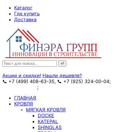
↓
Каталог
Skip
Где купить
to
Доставка
Main
Content
Search
for:
Акции и скидки!
Нашли дешевле?
📞 +7 (499) 408-63-35, 📞 +7 (925) 324-00-04;
➥
схема проезда
;
✉ e-mail: info@fin-era.ru
ГЛАВНАЯ
КРОВЛЯ
МЯГКАЯ КРОВЛЯ
DOCKE
KATEPAL
SHINGLAS