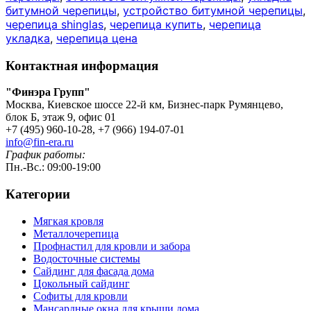
битумной черепицы
,
устройство битумной черепицы
,
черепица shinglas
,
черепица купить
,
черепица
укладка
,
черепица цена
Контактная информация
"Финэра Групп"
Москва, Киевское шоссе 22-й км, Бизнес-парк Румянцево,
блок Б, этаж 9, офис 01
+7 (495) 960-10-28, +7 (966) 194-07-01
info@fin-era.ru
График работы:
Пн.-Вс.: 09:00-19:00
Категории
Мягкая кровля
Металлочерепица
Профнастил для кровли и забора
Водосточные системы
Сайдинг для фасада дома
Цокольный сайдинг
Софиты для кровли
Мансардные окна для крыши дома