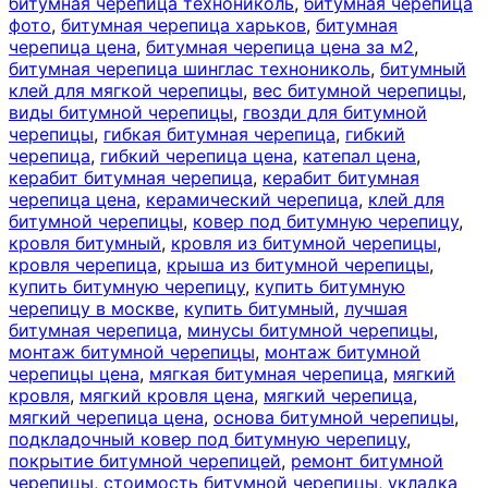
битумная черепица технониколь
,
битумная черепица
фото
,
битумная черепица харьков
,
битумная
черепица цена
,
битумная черепица цена за м2
,
битумная черепица шинглас технониколь
,
битумный
клей для мягкой черепицы
,
вес битумной черепицы
,
виды битумной черепицы
,
гвозди для битумной
черепицы
,
гибкая битумная черепица
,
гибкий
черепица
,
гибкий черепица цена
,
катепал цена
,
керабит битумная черепица
,
керабит битумная
черепица цена
,
керамический черепица
,
клей для
битумной черепицы
,
ковер под битумную черепицу
,
кровля битумный
,
кровля из битумной черепицы
,
кровля черепица
,
крыша из битумной черепицы
,
купить битумную черепицу
,
купить битумную
черепицу в москве
,
купить битумный
,
лучшая
битумная черепица
,
минусы битумной черепицы
,
монтаж битумной черепицы
,
монтаж битумной
черепицы цена
,
мягкая битумная черепица
,
мягкий
кровля
,
мягкий кровля цена
,
мягкий черепица
,
мягкий черепица цена
,
основа битумной черепицы
,
подкладочный ковер под битумную черепицу
,
покрытие битумной черепицей
,
ремонт битумной
черепицы
,
стоимость битумной черепицы
,
укладка