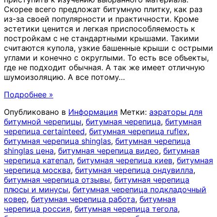
Скорее всего предложат битумную плитку, как раз
из-за своей популярности и практичности. Кроме
эстетики ценится и легкая приспособляемость к
постройкам с не стандартными крышами. Такими
считаются купола, узкие башенные крыши с острыми
углами и конечно с округлыми. То есть все объекты,
где не подходит обычная. А так же имеет отличную
шумоизоляцию. А все потому
…
Подробнее »
Опубликовано в
Информация
Метки:
аэраторы для
битумной черепицы
,
битумная черепица
,
битумная
черепица certainteed
,
битумная черепица ruflex
,
битумная черепица shinglas
,
битумная черепица
shinglas цена
,
битумная черепица видео
,
битумная
черепица катепал
,
битумная черепица киев
,
битумная
черепица москва
,
битумная черепица ондувилла
,
битумная черепица отзывы
,
битумная черепица
плюсы и минусы
,
битумная черепица подкладочный
ковер
,
битумная черепица работа
,
битумная
черепица россия
,
битумная черепица тегола
,