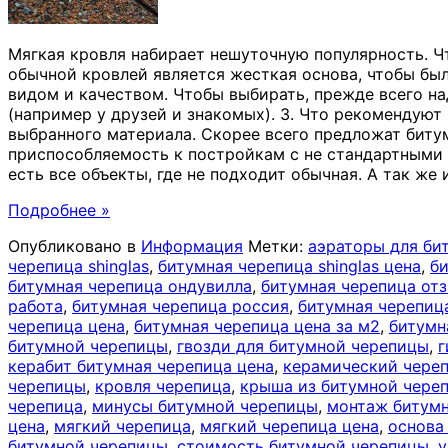
Мягкая кровля набирает нешуточную популярность. Чт
обычной кровлей является жесткая основа, чтобы был
видом и качеством. Чтобы выбирать, прежде всего на
(например у друзей и знакомых). 3. Что рекомендуют
выбранного материала. Скорее всего предложат битум
приспособляемость к постройкам с не стандартными 
есть все объекты, где не подходит обычная. А так ж
Подробнее »
Опубликовано в
Информация
Метки:
аэраторы для би
черепица shinglas
,
битумная черепица shinglas цена
,
б
битумная черепица ондувилла
,
битумная черепица от
работа
,
битумная черепица россия
,
битумная черепиц
черепица цена
,
битумная черепица цена за м2
,
битумн
битумной черепицы
,
гвозди для битумной черепицы
,
г
керабит битумная черепица цена
,
керамический чере
черепицы
,
кровля черепица
,
крыша из битумной чере
черепица
,
минусы битумной черепицы
,
монтаж битум
цена
,
мягкий черепица
,
мягкий черепица цена
,
основа
битумной черепицы
,
стоимость битумной черепицы
,
у