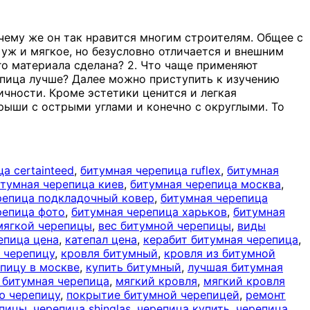
чему же он так нравится многим строителям. Общее с
 уж и мягкое, но безусловно отличается и внешним
ого материала сделана? 2. Что чаще применяют
епица лучше? Далее можно приступить к изучению
ичности. Кроме эстетики ценится и легкая
рыши с острыми углами и конечно с округлыми. То
а certainteed
,
битумная черепица ruflex
,
битумная
тумная черепица киев
,
битумная черепица москва
,
репица подкладочный ковер
,
битумная черепица
репица фото
,
битумная черепица харьков
,
битумная
мягкой черепицы
,
вес битумной черепицы
,
виды
епица цена
,
катепал цена
,
керабит битумная черепица
,
 черепицу
,
кровля битумный
,
кровля из битумной
пицу в москве
,
купить битумный
,
лучшая битумная
 битумная черепица
,
мягкий кровля
,
мягкий кровля
ю черепицу
,
покрытие битумной черепицей
,
ремонт
епицы
,
черепица shinglas
,
черепица купить
,
черепица