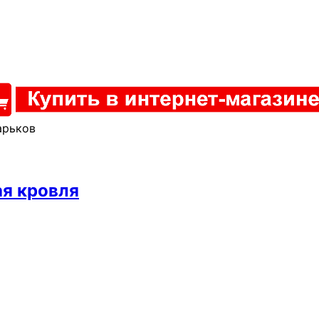
арьков
ая кровля