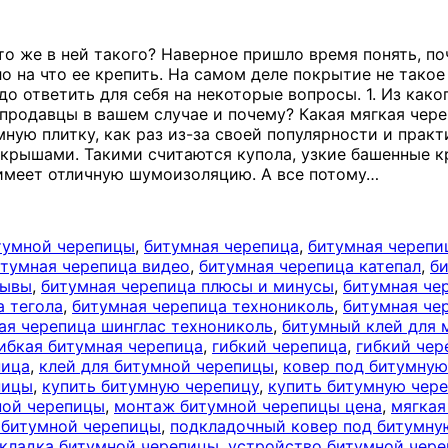
о же в ней такого? Наверное пришло время понять, по
о на что ее крепить. На самом деле покрытие не такое
до ответить для себя на некоторые вопросы. 1. Из как
 продавцы в вашем случае и почему? Какая мягкая чер
ную плитку, как раз из-за своей популярности и практ
крышами. Такими считаются купола, узкие башенные к
е имеет отличную шумоизоляцию. А все потому
…
тумной черепицы
,
битумная черепица
,
битумная черепиц
итумная черепица видео
,
битумная черепица катепал
,
би
зывы
,
битумная черепица плюсы и минусы
,
битумная че
а тегола
,
битумная черепица технониколь
,
битумная че
ая черепица шинглас технониколь
,
битумный клей для 
ибкая битумная черепица
,
гибкий черепица
,
гибкий чер
пица
,
клей для битумной черепицы
,
ковер под битумную
пицы
,
купить битумную черепицу
,
купить битумную чере
ной черепицы
,
монтаж битумной черепицы цена
,
мягкая
 битумной черепицы
,
подкладочный ковер под битумну
кладка битумной черепицы
,
устройство битумной чер