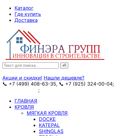
↓
Каталог
Skip
Где купить
to
Доставка
Main
Content
Search
for:
Акции и скидки!
Нашли дешевле?
📞 +7 (499) 408-63-35, 📞 +7 (925) 324-00-04;
➥
схема проезда
;
✉ e-mail: info@fin-era.ru
ГЛАВНАЯ
КРОВЛЯ
МЯГКАЯ КРОВЛЯ
DOCKE
KATEPAL
SHINGLAS