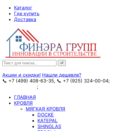
↓
Каталог
Skip
Где купить
to
Доставка
Main
Content
Search
for:
Акции и скидки!
Нашли дешевле?
📞 +7 (499) 408-63-35, 📞 +7 (925) 324-00-04;
➥
схема проезда
;
✉ e-mail: info@fin-era.ru
ГЛАВНАЯ
КРОВЛЯ
МЯГКАЯ КРОВЛЯ
DOCKE
KATEPAL
SHINGLAS