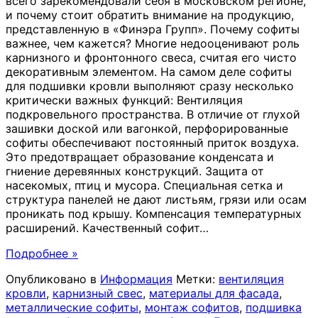
всего зарекомендовали себя в московском регионе,
и почему стоит обратить внимание на продукцию,
представленную в «Финэра Групп». Почему софиты
важнее, чем кажется? Многие недооценивают роль
карнизного и фронтонного свеса, считая его чисто
декоративным элементом. На самом деле софиты
для подшивки кровли выполняют сразу несколько
критически важных функций: Вентиляция
подкровельного пространства. В отличие от глухой
зашивки доской или вагонкой, перфорированные
софиты обеспечивают постоянный приток воздуха.
Это предотвращает образование конденсата и
гниение деревянных конструкций. Защита от
насекомых, птиц и мусора. Специальная сетка и
структура панелей не дают листьям, грязи или осам
проникать под крышу. Компенсация температурных
расширений. Качественный софит
…
Подробнее »
Опубликовано в
Информация
Метки:
вентиляция
кровли
,
карнизный свес
,
материалы для фасада
,
металлические софиты
,
монтаж софитов
,
подшивка