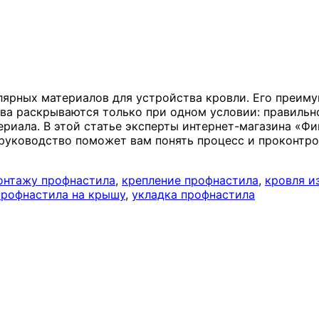
лярных материалов для устройства кровли. Его преиму
тва раскрываются только при одном условии: правильн
ериала. В этой статье эксперты интернет-магазина «Ф
руководство поможет вам понять процесс и проконтро
онтажу профнастила
,
крепление профнастила
,
кровля и
профнастила на крышу
,
укладка профнастила