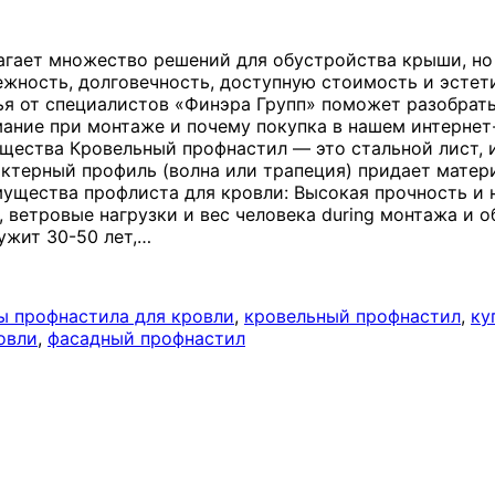
гает множество решений для обустройства крыши, но
ежность, долговечность, доступную стоимость и эстет
ья от специалистов «Финэра Групп» поможет разобрать
имание при монтаже и почему покупка в нашем интерне
щества Кровельный профнастил — это стальной лист, 
терный профиль (волна или трапеция) придает матер
ущества профлиста для кровли: Высокая прочность и 
 ветровые нагрузки и вес человека during монтажа и 
жит 30-50 лет,
…
ы профнастила для кровли
,
кровельный профнастил
,
ку
овли
,
фасадный профнастил