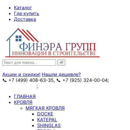
↓
Каталог
Skip
Где купить
to
Доставка
Main
Content
Search
for:
Акции и скидки!
Нашли дешевле?
📞 +7 (499) 408-63-35, 📞 +7 (925) 324-00-04;
➥
схема проезда
;
✉ e-mail: info@fin-era.ru
ГЛАВНАЯ
КРОВЛЯ
МЯГКАЯ КРОВЛЯ
DOCKE
KATEPAL
SHINGLAS