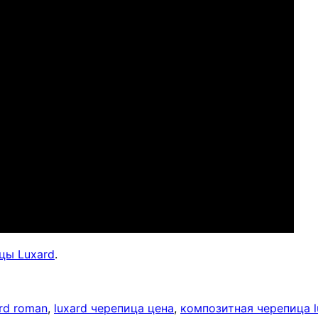
цы Luxard
.
ard roman
,
luxard черепица цена
,
композитная черепица l