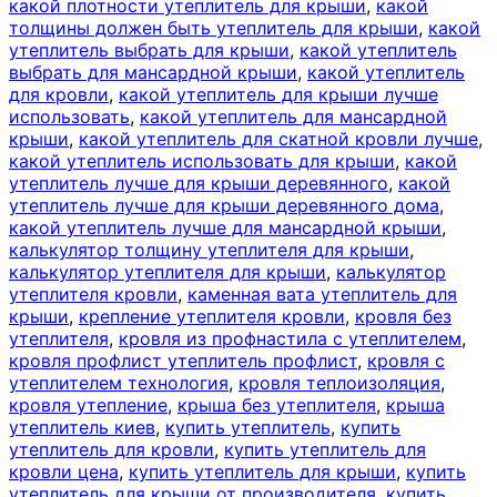
какой плотности утеплитель для крыши
,
какой
толщины должен быть утеплитель для крыши
,
какой
утеплитель выбрать для крыши
,
какой утеплитель
выбрать для мансардной крыши
,
какой утеплитель
для кровли
,
какой утеплитель для крыши лучше
использовать
,
какой утеплитель для мансардной
крыши
,
какой утеплитель для скатной кровли лучше
,
какой утеплитель использовать для крыши
,
какой
утеплитель лучше для крыши деревянного
,
какой
утеплитель лучше для крыши деревянного дома
,
какой утеплитель лучше для мансардной крыши
,
калькулятор толщину утеплителя для крыши
,
калькулятор утеплителя для крыши
,
калькулятор
утеплителя кровли
,
каменная вата утеплитель для
крыши
,
крепление утеплителя кровли
,
кровля без
утеплителя
,
кровля из профнастила с утеплителем
,
кровля профлист утеплитель профлист
,
кровля с
утеплителем технология
,
кровля теплоизоляция
,
кровля утепление
,
крыша без утеплителя
,
крыша
утеплитель киев
,
купить утеплитель
,
купить
утеплитель для кровли
,
купить утеплитель для
кровли цена
,
купить утеплитель для крыши
,
купить
утеплитель для крыши от производителя
,
купить