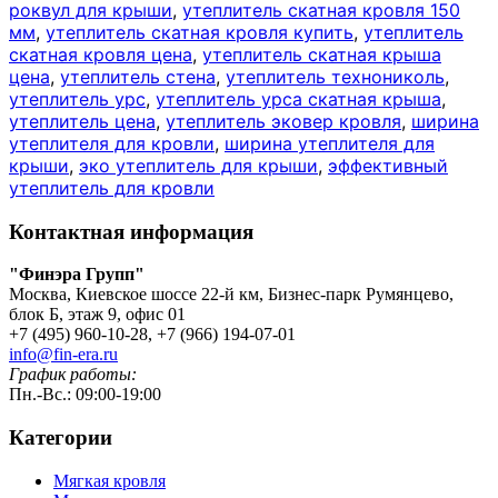
роквул для крыши
,
утеплитель скатная кровля 150
мм
,
утеплитель скатная кровля купить
,
утеплитель
скатная кровля цена
,
утеплитель скатная крыша
цена
,
утеплитель стена
,
утеплитель технониколь
,
утеплитель урс
,
утеплитель урса скатная крыша
,
утеплитель цена
,
утеплитель эковер кровля
,
ширина
утеплителя для кровли
,
ширина утеплителя для
крыши
,
эко утеплитель для крыши
,
эффективный
утеплитель для кровли
Контактная информация
"Финэра Групп"
Москва, Киевское шоссе 22-й км, Бизнес-парк Румянцево,
блок Б, этаж 9, офис 01
+7 (495) 960-10-28, +7 (966) 194-07-01
info@fin-era.ru
График работы:
Пн.-Вс.: 09:00-19:00
Категории
Мягкая кровля