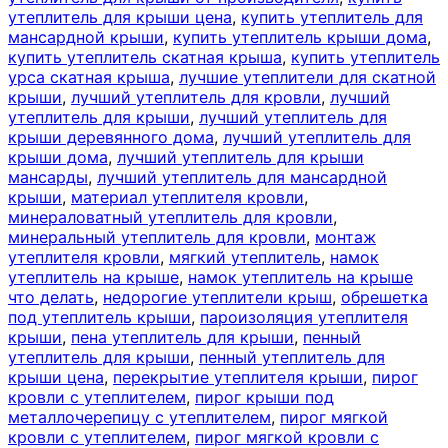
утеплитель для крыши цена
,
купить утеплитель для
мансардной крыши
,
купить утеплитель крыши дома
,
купить утеплитель скатная крыша
,
купить утеплитель
урса скатная крыша
,
лучшие утеплители для скатной
крыши
,
лучший утеплитель для кровли
,
лучший
утеплитель для крыши
,
лучший утеплитель для
крыши деревянного дома
,
лучший утеплитель для
крыши дома
,
лучший утеплитель для крыши
мансарды
,
лучший утеплитель для мансардной
крыши
,
материал утеплителя кровли
,
минераловатный утеплитель для кровли
,
минеральный утеплитель для кровли
,
монтаж
утеплителя кровли
,
мягкий утеплитель
,
намок
утеплитель на крыше
,
намок утеплитель на крыше
что делать
,
недорогие утеплители крыш
,
обрешетка
под утеплитель крыши
,
пароизоляция утеплителя
крыши
,
пена утеплитель для крыши
,
пенный
утеплитель для крыши
,
пенный утеплитель для
крыши цена
,
перекрытие утеплителя крыши
,
пирог
кровли с утеплителем
,
пирог крыши под
металлочерепицу с утеплителем
,
пирог мягкой
кровли с утеплителем
,
пирог мягкой кровли с