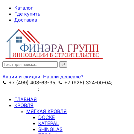
↓
Каталог
Skip
Где купить
to
Доставка
Main
Content
Search
for:
Акции и скидки!
Нашли дешевле?
📞 +7 (499) 408-63-35, 📞 +7 (925) 324-00-04;
➥
схема проезда
;
✉ e-mail: info@fin-era.ru
ГЛАВНАЯ
КРОВЛЯ
МЯГКАЯ КРОВЛЯ
DOCKE
KATEPAL
SHINGLAS