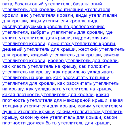
вата
,
базальтовый утеплитель
,
базальтовый
утеплитель для кровли
,
вентиляция утеплителя
кровли
,
вес утеплителя кровли
,
виды утеплителей
для крыши
,
виды утеплителя кровля
,
виды
эксплуатируемых кровель по расположению
утеплителя
,
выбрать утеплитель для кровли
,
где
купить утеплитель для крыши
,
гидроизоляция
утеплителя кровли
,
демонтаж утеплителя кровли
,
дешевый утеплитель для крыши
,
жесткий утеплитель
для кровли
,
жидкий утеплитель для крыши
,
замена
утеплителя кровли
,
изовер утеплитель для кровли
,
как класть утеплитель на крышу
,
как положить
утеплитель на крышу
,
как правильно укладывать
утеплитель на крыше
,
как рассчитать толщину
утеплителя для кровли
,
как рассчитать утеплитель
на крышу
,
как укладывать утеплитель на крышу
,
какая плотность утеплителя для кровли
,
какая
плотность утеплителя для мансардной крыши
,
какая
толщина утеплителя для крыши
,
каким утеплителем
лучше утеплять крышу
,
каким утеплителем утеплить
крышу
,
какой нужен утеплитель для крыши
,
какой
плотности должен быть утеплитель для крыши
,