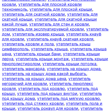
кровли
,
утеплитель для плоской кровли
технониколь
,
утеплитель для плоской крыши
,
утеплитель для скатной кровли
,
утеплитель для
скатной крыши
,
утеплитель для скатной крыши
какой лучше
,
утеплитель для стен и кровли
,
утеплитель для эксплуатируемой кровли
,
утеплитель
дом
,
утеплитель изовер крыша
,
утеплитель кнауф
для кровли
,
утеплитель кнауф скатная кровля
,
утеплитель кровли и пола
,
утеплитель крыш
симферополь
,
утеплитель крыша
,
утеплитель крыша
цена
,
утеплитель крыши бани
,
утеплитель крыши
леруа
,
утеплитель крыши монтаж
,
утеплитель крыши
пенополистиролом
,
утеплитель крыши потолка
,
утеплитель мансарда
,
утеплитель на крышу дома
,
утеплитель на крышу дома какой выбрать
,
утеплитель на крышу дома цена
,
утеплитель
негорючий для кровли
,
утеплитель пеноплекс
кровля
,
утеплитель под кровлю
,
утеплитель под
крышу
,
утеплитель под крышу внутри
,
утеплитель
под крышу дома
,
утеплитель под мягкую кровлю
,
утеплитель под стяжку кровли
,
утеплитель пола и
крыши
,
утеплитель роквул для кровли
,
утеплитель