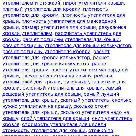
утеплителем и стяжкой
,
пирог утеплителя крыши
,
плитный утеплитель для кровли
,
плотность
утеплителя для кровли
,
плотность утеплителя для
крыши
,
плотность утеплителя для мансардной
крыши
,
размер утеплителя для крыши
,
разуклонка
кровли утеплителем
,
рассчитать утеплитель для
кровли
,
расчет толщины утеплителя для крыши
,
расчет толщины утеплителя для крыши калькулятор
,
расчет толщины утеплителя кровли
,
расчет
утеплителя для кровли калькулятор
,
расчет
утеплителя для крыши калькулятор
,
расчет
утеплителя кровли
,
расчет утеплителя мансардной
крыши
,
расчет утеплителя на крышу
,
рейтинг
утеплителей для крыши
,
рулонные утеплители для
кровли
,
рулонный утеплитель для крыши
,
самый
дешевый утеплитель для крыши
,
самый лучший
утеплитель для крыши
,
скатный утеплитель
,
сколько
нужно утеплителя на крышу
,
сколько стоит
утеплитель для крыши
,
сколько утеплителя надо на
крышу
,
слой утеплителя для крыши
,
снип утеплитель
кровля
,
стоимость утеплителя для кровли
,
стоимость утеплителя для крыши
,
стяжка по