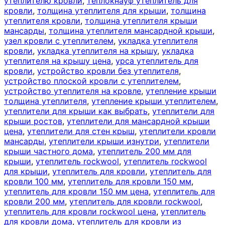
утеплителю кровли
,
теплокнауф утеплитель для
кровли
,
толщина утеплителя для крыши
,
толщина
утеплителя кровли
,
толщина утеплителя крыши
мансарды
,
толщина утеплителя мансардной крыши
,
узел кровли с утеплителем
,
укладка утеплителя
кровли
,
укладка утеплителя на крышу
,
укладка
утеплителя на крышу цена
,
урса утеплитель для
кровли
,
устройство кровли без утеплителя
,
устройство плоской кровли с утеплителем
,
устройство утеплителя на кровле
,
утепление крыши
толщина утеплителя
,
утепление крыши утеплителем
,
утеплители для крыши как выбрать
,
утеплители для
крыши ростов
,
утеплители для мансардной крыши
цена
,
утеплители для стен крыш
,
утеплители кровли
мансарды
,
утеплители крыши изнутри
,
утеплители
крыши частного дома
,
утеплитель 200 мм для
крыши
,
утеплитель rockwool
,
утеплитель rockwool
для крыши
,
утеплитель для кровли
,
утеплитель для
кровли 100 мм
,
утеплитель для кровли 150 мм
,
утеплитель для кровли 150 мм цена
,
утеплитель для
кровли 200 мм
,
утеплитель для кровли rockwool
,
утеплитель для кровли rockwool цена
,
утеплитель
для кровли дома
,
утеплитель для кровли из