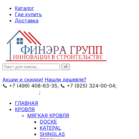
↓
Каталог
Skip
Где купить
to
Доставка
Main
Content
Search
for:
Акции и скидки!
Нашли дешевле?
📞 +7 (499) 408-63-35, 📞 +7 (925) 324-00-04;
➥
схема проезда
;
✉ e-mail: info@fin-era.ru
ГЛАВНАЯ
КРОВЛЯ
МЯГКАЯ КРОВЛЯ
DOCKE
KATEPAL
SHINGLAS