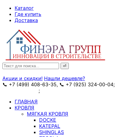
↓
Каталог
Skip
Где купить
to
Доставка
Main
Content
Search
for:
Акции и скидки!
Нашли дешевле?
📞 +7 (499) 408-63-35, 📞 +7 (925) 324-00-04;
➥
схема проезда
;
✉ e-mail: info@fin-era.ru
ГЛАВНАЯ
КРОВЛЯ
МЯГКАЯ КРОВЛЯ
DOCKE
KATEPAL
SHINGLAS