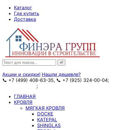
↓
Каталог
Skip
Где купить
to
Доставка
Main
Content
Search
for:
Акции и скидки!
Нашли дешевле?
📞 +7 (499) 408-63-35, 📞 +7 (925) 324-00-04;
➥
схема проезда
;
✉ e-mail: info@fin-era.ru
ГЛАВНАЯ
КРОВЛЯ
МЯГКАЯ КРОВЛЯ
DOCKE
KATEPAL
SHINGLAS