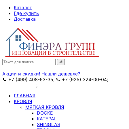
↓
Каталог
Skip
Где купить
to
Доставка
Main
Content
Search
for:
Акции и скидки!
Нашли дешевле?
📞 +7 (499) 408-63-35, 📞 +7 (925) 324-00-04;
➥
схема проезда
;
✉ e-mail: info@fin-era.ru
ГЛАВНАЯ
КРОВЛЯ
МЯГКАЯ КРОВЛЯ
DOCKE
KATEPAL
SHINGLAS