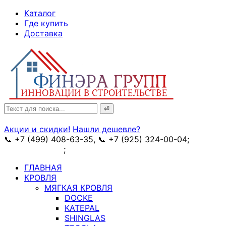
↓
Каталог
Skip
Где купить
to
Доставка
Main
Content
Search
for:
Акции и скидки!
Нашли дешевле?
📞 +7 (499) 408-63-35, 📞 +7 (925) 324-00-04;
➥
схема проезда
;
✉ e-mail: info@fin-era.ru
ГЛАВНАЯ
КРОВЛЯ
МЯГКАЯ КРОВЛЯ
DOCKE
KATEPAL
SHINGLAS